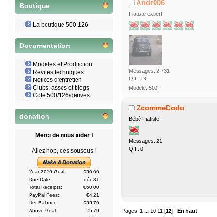
Andr006
Boutique
Fiatiste expert
La boutique 500-126
Documentation
Modèles et Production
Messages: 2.731
Revues techniques
Q.I.: 19
Notices d'entretien
Clubs, assos et blogs
Modèle: 500F
Cote 500/126/dérivés
ZcommeDodo
donation
Bébé Fiatiste
Merci de nous aider !
Messages: 21
Q.I.: 0
Allez hop, des sousous !
Year 2026 Goal:
€50.00
Due Date:
déc 31
Total Receipts:
€60.00
PayPal Fees:
€4.21
Net Balance:
€55.79
Pages:
1
...
10
11
[
12
]
En haut
Above Goal:
€5.79