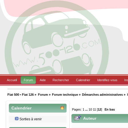
Accueil
Forum
Aide
Rechercher
Calendrier
Identifiez-vous
In
Fiat 500 • Fiat 126
»
Forum
»
Forum technique
»
Démarches administratives
»
Calendrier
Pages:
1
...
10
11
[
12
]
En bas
Auteur
Sorties à venir