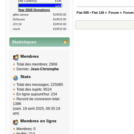
Site Currency:
EUR
112%
Year 2026 Donations
Fiat 500 • Fiat 126
»
Forum
»
Forum
gilles.tarroux
EUR20.00
DrDesoto
EUR15.00
JCC10
EUR10.00
vinchi
EUR15.00
Statistiques
Membres
Total des membres: 2906
Dernier:
Jean-Christophe
Stats
Total des messages: 225085
Total des sujets: 9524
En ligne aujourd'hui: 234
Record de connexion total:
1396
(sam. 19 avril 2025, 09:35:19
am)
Membres en ligne
Membres: 0
Invités: 214