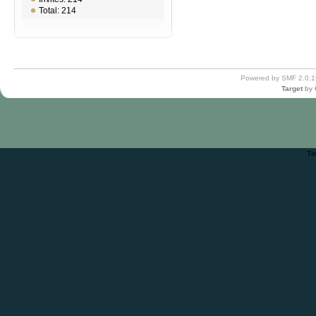
Total: 214
Powered by SMF 2.0.1
Target
by
Ti