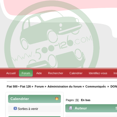
Accueil
Forum
Aide
Rechercher
Calendrier
Identifiez-vous
In
Fiat 500 • Fiat 126
»
Forum
»
Administration du forum
»
Communiqués 
»
DON
Calendrier
Pages: [
1
]
En bas
Auteur
S
Sorties à venir