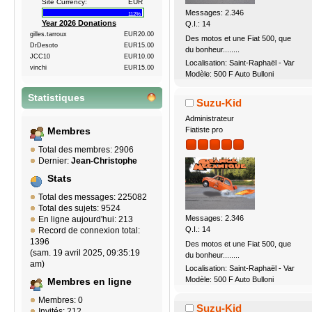
Site Currency:
EUR
Messages: 2.346
112%
Year 2026 Donations
Q.I.: 14
gilles.tarroux
EUR20.00
Des motos et une Fiat 500, que
DrDesoto
EUR15.00
du bonheur........
JCC10
EUR10.00
Localisation: Saint-Raphaël - Var
vinchi
EUR15.00
Modèle: 500 F Auto Bulloni
Statistiques
Suzu-Kid
Administrateur
Fiatiste pro
Membres
Total des membres: 2906
Dernier:
Jean-Christophe
Stats
Total des messages: 225082
Total des sujets: 9524
Messages: 2.346
En ligne aujourd'hui: 213
Q.I.: 14
Record de connexion total:
1396
Des motos et une Fiat 500, que
(sam. 19 avril 2025, 09:35:19
du bonheur........
am)
Localisation: Saint-Raphaël - Var
Modèle: 500 F Auto Bulloni
Membres en ligne
Membres: 0
Suzu-Kid
Invités: 212