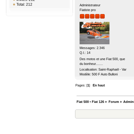
Total: 212
Administrateur
Fiatiste pro
Messages: 2.346
Q.I.: 14
Des motos et une Fiat 500, que
du bonheur........
Localisation: Saint-Raphaël - Var
Modèle: 500 F Auto Bulloni
Pages: [
1
]
En haut
Fiat 500 • Fiat 126
»
Forum
»
Admini