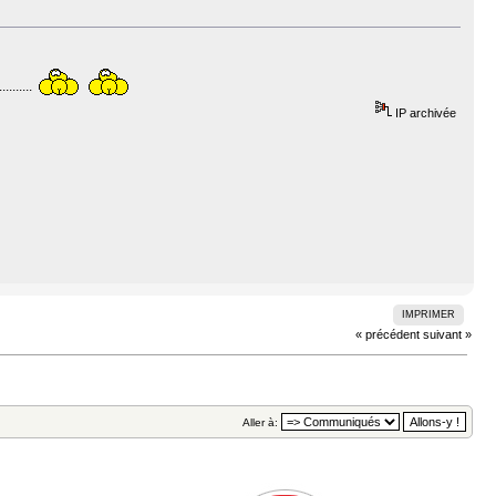
.......
IP archivée
IMPRIMER
« précédent
suivant »
Aller à: