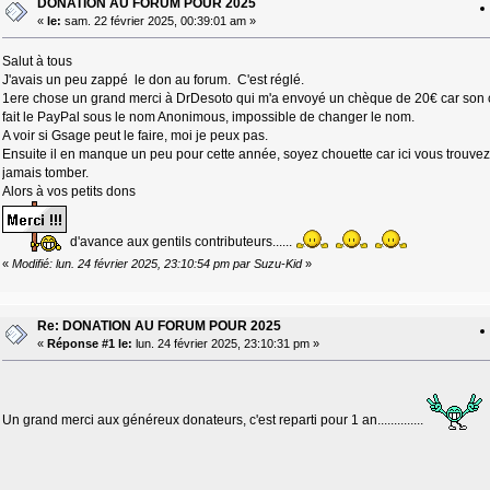
DONATION AU FORUM POUR 2025
«
le:
sam. 22 février 2025, 00:39:01 am »
Salut à tous
J'avais un peu zappé le don au forum. C'est réglé.
1ere chose un grand merci à DrDesoto qui m'a envoyé un chèque de 20€ car son co
fait le PayPal sous le nom Anonimous, impossible de changer le nom.
A voir si Gsage peut le faire, moi je peux pas.
Ensuite il en manque un peu pour cette année, soyez chouette car ici vous trouvez 
jamais tomber.
Alors à vos petits dons
d'avance aux gentils contributeurs......
«
Modifié: lun. 24 février 2025, 23:10:54 pm par Suzu-Kid
»
Re: DONATION AU FORUM POUR 2025
«
Réponse #1 le:
lun. 24 février 2025, 23:10:31 pm »
Un grand merci aux généreux donateurs, c'est reparti pour 1 an..............