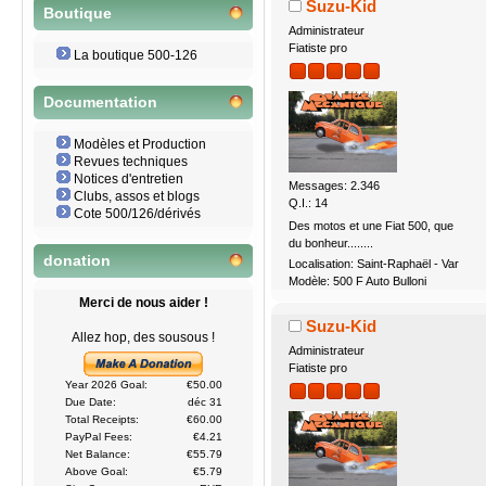
Suzu-Kid
Boutique
Administrateur
Fiatiste pro
La boutique 500-126
Documentation
Modèles et Production
Revues techniques
Notices d'entretien
Messages: 2.346
Clubs, assos et blogs
Q.I.: 14
Cote 500/126/dérivés
Des motos et une Fiat 500, que
du bonheur........
donation
Localisation: Saint-Raphaël - Var
Modèle: 500 F Auto Bulloni
Merci de nous aider !
Suzu-Kid
Allez hop, des sousous !
Administrateur
Fiatiste pro
Year 2026 Goal:
€50.00
Due Date:
déc 31
Total Receipts:
€60.00
PayPal Fees:
€4.21
Net Balance:
€55.79
Above Goal:
€5.79