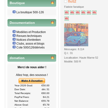
flo52
Boutique
Fiatiste fanatique
La boutique 500-126
Documentation
Modèles et Production
Revues techniques
Notices d'entretien
Clubs, assos et blogs
Cote 500/126/dérivés
Messages: 8.114
Q.I.: 31
Localisation: Haute Marne 52
donation
Modèle: 500 R
Merci de nous aider !
Allez hop, des sousous !
Year 2026 Goal:
€50.00
Due Date:
déc 31
Total Receipts:
€60.00
PayPal Fees:
€4.21
Net Balance:
€55.79
Above Goal:
€5.79