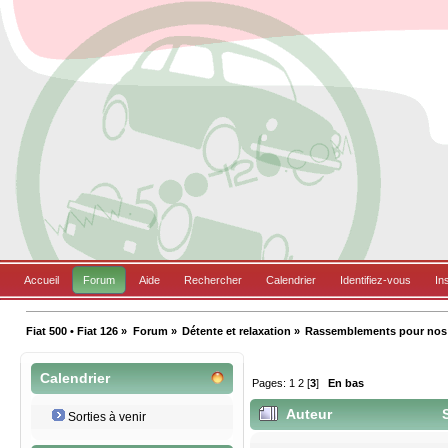
Accueil
Forum
Aide
Rechercher
Calendrier
Identifiez-vous
In
Fiat 500 • Fiat 126
»
Forum
»
Détente et relaxation
»
Rassemblements pour nos B
Calendrier
Pages:
1
2
[
3
]
En bas
Auteur
S
Sorties à venir