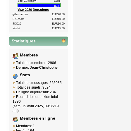
Site Currency:
EUR
112%
Year 2026 Donations
gilles.tarroux
EUR20.00
DrDesoto
EUR15.00
JCC10
EUR10.00
vinchi
EUR15.00
Statistiques
Membres
Total des membres: 2906
Dernier:
Jean-Christophe
Stats
Total des messages: 225085
Total des sujets: 9524
En ligne aujourd'hui: 234
Record de connexion total:
1396
(sam. 19 avril 2025, 09:35:19
am)
Membres en ligne
Membres: 1
Invités: 194