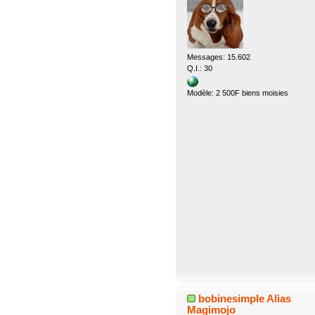
Messages: 15.602
Q.I.: 30
Modèle: 2 500F biens moisies
bobinesimple Alias
Magimojo