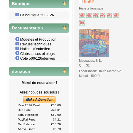
flo52
Boutique
Fiatiste fanatique
La boutique 500-126
Documentation
Modèles et Production
Revues techniques
Notices d'entretien
Clubs, assos et blogs
Cote 500/126/dérivés
Messages: 8.114
Q.I.: 31
Localisation: Haute Marne 52
donation
Modèle: 500 R
Merci de nous aider !
Allez hop, des sousous !
Year 2026 Goal:
€50.00
Due Date:
déc 31
Total Receipts:
€60.00
PayPal Fees:
€4.21
Net Balance:
€55.79
Above Goal:
€5.79