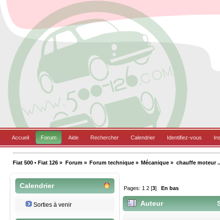
Accueil
Forum
Aide
Rechercher
Calendrier
Identifiez-vous
In
Fiat 500 • Fiat 126
»
Forum
»
Forum technique
»
Mécanique
»
chauffe moteur ..
Calendrier
Pages:
1
2
[
3
]
En bas
Auteur
S
Sorties à venir