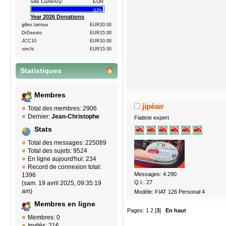
Site Currency:
EUR
112%
Year 2026 Donations
gilles.tarroux
EUR20.00
DrDesoto
EUR15.00
JCC10
EUR10.00
vinchi
EUR15.00
Statistiques
Membres
jipéair
Total des membres: 2906
Dernier:
Jean-Christophe
Fiatiste expert
Stats
Total des messages: 225089
Total des sujets: 9524
En ligne aujourd'hui: 234
Record de connexion total:
Messages: 4.290
1396
Q.I.: 27
(sam. 19 avril 2025, 09:35:19
am)
Modèle: FIAT 126 Personal 4
Membres en ligne
Pages:
1
2
[
3
]
En haut
Membres: 0
Invités: 216