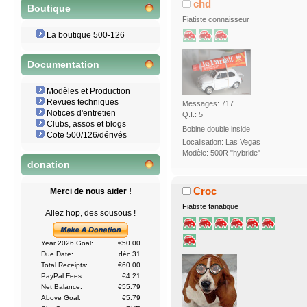
chd
Boutique
Fiatiste connaisseur
La boutique 500-126
Documentation
Modèles et Production
Revues techniques
Messages: 717
Notices d'entretien
Q.I.: 5
Clubs, assos et blogs
Bobine double inside
Cote 500/126/dérivés
Localisation: Las Vegas
Modèle: 500R "hybride"
donation
Croc
Merci de nous aider !
Fiatiste fanatique
Allez hop, des sousous !
Year 2026 Goal:
€50.00
Due Date:
déc 31
Total Receipts:
€60.00
PayPal Fees:
€4.21
Net Balance:
€55.79
Above Goal:
€5.79