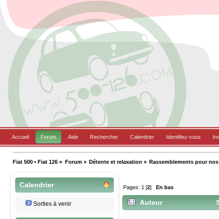
Accueil
Forum
Aide
Rechercher
Calendrier
Identifiez-vous
In
Fiat 500 • Fiat 126
»
Forum
»
Détente et relaxation
»
Rassemblements pour nos B
Calendrier
Pages:
1
[
2
]
En bas
Auteur
S
Sorties à venir