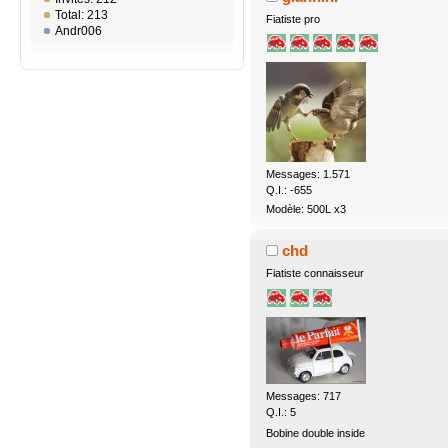
Total: 213
Fiatiste pro
Andr006
Messages: 1.571
Q.I.: -655
Modèle: 500L x3
chd
Fiatiste connaisseur
Messages: 717
Q.I.: 5
Bobine double inside