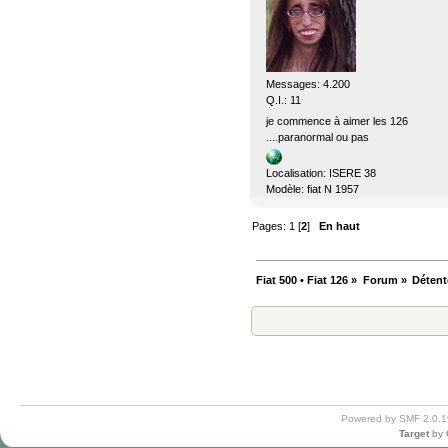
Messages: 4.200
Q.I.: 11
je commence à aimer les 126
....paranormal ou pas
Localisation: ISERE 38
Modèle: fiat N 1957
Pages:
1
[
2
]
En haut
Fiat 500 • Fiat 126
»
Forum
»
Détent
Powered by SMF 2.0.1
Target
by