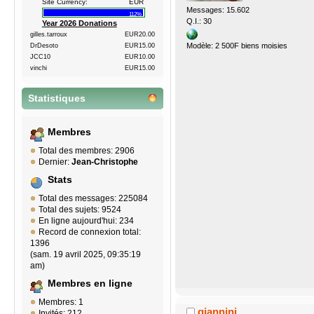
Site Currency:
EUR
Messages: 15.602
112%
Q.I.: 30
Year 2026 Donations
gilles.tarroux
EUR20.00
Modèle: 2 500F biens moisies
DrDesoto
EUR15.00
JCC10
EUR10.00
vinchi
EUR15.00
Statistiques
Membres
Total des membres: 2906
Dernier:
Jean-Christophe
Stats
Total des messages: 225084
Total des sujets: 9524
En ligne aujourd'hui: 234
Record de connexion total:
1396
(sam. 19 avril 2025, 09:35:19
am)
Membres en ligne
Membres: 1
giannini
Invités: 212