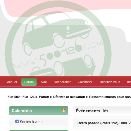
Accueil
Forum
Aide
Rechercher
Calendrier
Identifiez-vous
In
Fiat 500 • Fiat 126
»
Forum
»
Détente et relaxation
»
Rassemblements pour nos B
Calendrier
Événements liés
Sorties à venir
Retro parade (Paris 15e)
: dim.