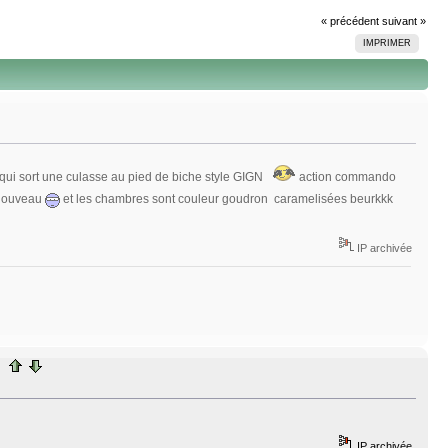
« précédent
suivant »
IMPRIMER
e qui sort une culasse au pied de biche style GIGN
action commando
e nouveau
et les chambres sont couleur goudron caramelisées beurkkk
IP archivée
IP archivée