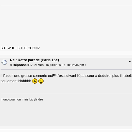
BUT,WHO IS THE COON?
Re : Retro parade (Paris 15e)
«
Réponse #17 le:
ven. 16 juillet 2010, 18:03:36 pm »
il t'as dit une grosse connerie oui!!! c'est suivant l'épaisseur à déduire, plus il ra
seulement Nahhhh
mono poumon mais bicylindre