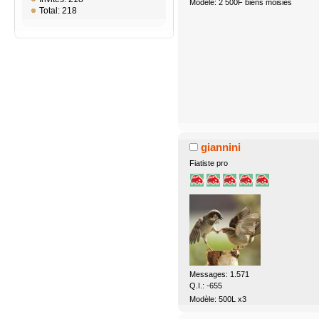
Modèle: 2 500F biens moisies
Total: 218
giannini
Fiatiste pro
Messages: 1.571
Q.I.: -655
Modèle: 500L x3