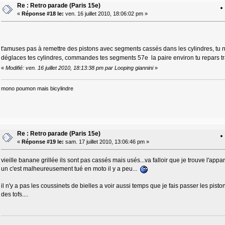
Re : Retro parade (Paris 15e)
«
Réponse #18 le:
ven. 16 juillet 2010, 18:06:02 pm »
t'amuses pas à remettre des pistons avec segments cassés dans les cylindres, tu n'y
déglaces tes cylindres, commandes tes segments 57e la paire environ tu repars t
«
Modifié: ven. 16 juillet 2010, 18:13:38 pm par Looping giannini
»
mono poumon mais bicylindre
Re : Retro parade (Paris 15e)
«
Réponse #19 le:
sam. 17 juillet 2010, 13:06:46 pm »
vieille banane grillée ils sont pas cassés mais usés...va falloir que je trouve l'appa
un c'est malheureusement tué en moto il y a peu...
il n'y a pas les coussinets de bielles a voir aussi temps que je fais passer les pis
des tofs....