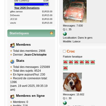
Site Currency:
EUR
112%
Year 2026 Donations
gilles.tarroux
EUR20.00
DrDesoto
EUR15.00
JCC10
EUR10.00
vinchi
EUR15.00
Messages: 7.630
Q.I.: 35
Statistiques
Localisation: Dans le gers
Modèle: Lutece
Membres
Croc
Total des membres: 2906
Dernier:
Jean-Christophe
Fiatiste fanatique
Stats
Total des messages: 225089
Total des sujets: 9524
En ligne aujourd'hui: 230
Record de connexion total:
1396
(sam. 19 avril 2025, 09:35:19
am)
Messages: 15.602
Membres en ligne
Q.I.: 30
Membres: 0
Invités: 218