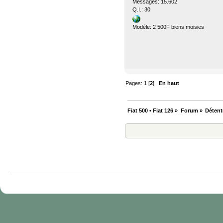
Messages: 15.602
Q.I.: 30
Modèle: 2 500F biens moisies
Pages:
1
[
2
]
En haut
Fiat 500 • Fiat 126
»
Forum
»
Détent