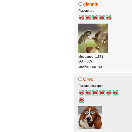
giannini
Fiatiste pro
Messages: 1.571
Q.I.: -655
Modèle: 500L x3
Croc
Fiatiste fanatique