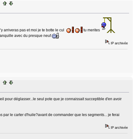
 arriveras pas et moi je te botte le cul
tu merites
ranquille avec du presque neuf
IP archivée
reil pour déglasser...le seul pote que je connaissait succeptible d'en avoir
tons par le carter d'huile?avant de commander que les segments... je ferai
IP archivée