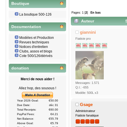
Boutique
Pages:
1
[
2
]
En bas
La boutique 500-126
Auteur
S
Documentation
giannini
Modèles et Production
Fiatiste pro
Revues techniques
Notices d'entretien
Clubs, assos et blogs
Cote 500/126/dérivés
donation
Merci de nous aider !
Messages: 1.571
Q.I.: -655
Allez hop, des sousous !
Modèle: 500L x3
Year 2026 Goal:
€50.00
Gsage
Due Date:
déc 31
Total Receipts:
€60.00
Administrateur
PayPal Fees:
€4.21
Fiatiste fanatique
Net Balance:
€55.79
Above Goal:
€5.79