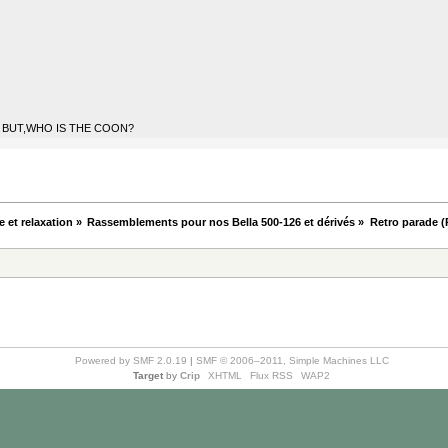
BUT,WHO IS THE COON?
e et relaxation
»
Rassemblements pour nos Bella 500-126 et dérivés
»
Retro parade (
Powered by SMF 2.0.19
|
SMF © 2006–2011, Simple Machines LLC
Target
by
Crip
XHTML
Flux RSS
WAP2