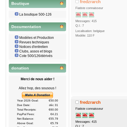
fredzrarch
Boutique
Fiatiste connaisseur
La boutique 500-126
Messages: 415
Q.I.: 7
Documentation
Localisation: belgique
Modèle: 110 F
Modèles et Production
Revues techniques
Notices d'entretien
Clubs, assos et blogs
Cote 500/126/dérivés
donation
Merci de nous aider !
Allez hop, des sousous !
Year 2026 Goal:
€50.00
fredzrarch
Due Date:
déc 31
Fiatiste connaisseur
Total Receipts:
€60.00
PayPal Fees:
€4.21
Net Balance:
€55.79
Messages: 415
Above Goal:
€5.79
Q.I.: 7