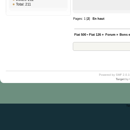
Total: 211
Pages:
1
[
2
]
En haut
Fiat 500 • Fiat 126
»
Forum
»
Bons e
Powered by SMF 2.0.1
Target
by
Ti