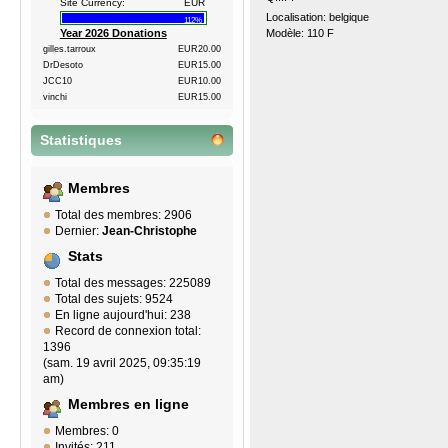
Site Currency:
EUR
Localisation: belgique
112%
Modèle: 110 F
Year 2026 Donations
gilles.tarroux
EUR20.00
DrDesoto
EUR15.00
JCC10
EUR10.00
vinchi
EUR15.00
Statistiques
Membres
Total des membres: 2906
Dernier:
Jean-Christophe
Stats
Total des messages: 225089
Total des sujets: 9524
En ligne aujourd'hui: 238
Record de connexion total:
1396
(sam. 19 avril 2025, 09:35:19
am)
Membres en ligne
Membres: 0
Invités: 211