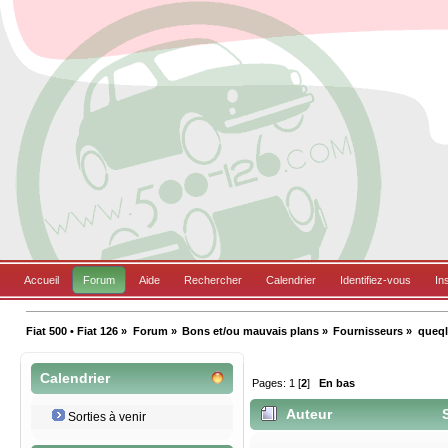
Accueil
Forum
Aide
Rechercher
Calendrier
Identifiez-vous
In
Fiat 500 • Fiat 126
»
Forum
»
Bons et/ou mauvais plans
»
Fournisseurs
»
queql
Calendrier
Pages:
1
[
2
]
En bas
Auteur
S
Sorties à venir