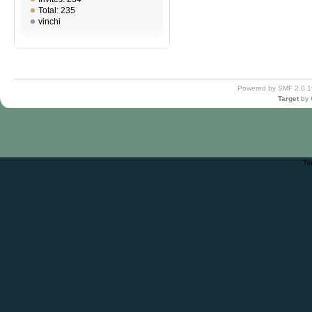
Total: 235
vinchi
Powered by SMF 2.0.1
Target
by
Ti