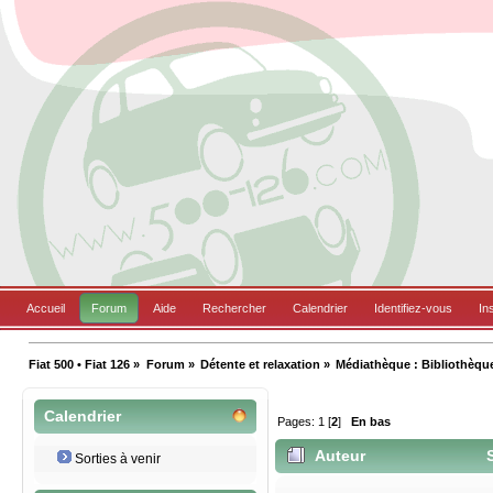
Accueil
Forum
Aide
Rechercher
Calendrier
Identifiez-vous
In
Fiat 500 • Fiat 126
»
Forum
»
Détente et relaxation
»
Médiathèque : Bibliothèqu
Calendrier
Pages:
1
[
2
]
En bas
Auteur
S
Sorties à venir