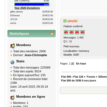
Site Currency:
EUR
112%
Year 2026 Donations
gilles.tarroux
EUR20.00
DrDesoto
EUR15.00
JCC10
EUR10.00
vinchi
vinchi
EUR15.00
Fiatiste confirmé
Statistiques
Messages: 1.492
Q.I.: 11
Membres
Petit nouveau
Localisation: mennecy
Total des membres: 2906
Modèle: 500F
Dernier:
Jean-Christophe
Stats
Pages:
1
[
2
]
En haut
Total des messages: 225089
Total des sujets: 9524
En ligne aujourd'hui: 235
Fiat 500 • Fiat 126
»
Forum
»
Détent
Record de connexion total:
Fiat 500 de 1936 à nos jours
1396
(sam. 19 avril 2025, 09:35:19
am)
Membres en ligne
Membres: 1
Invités: 234