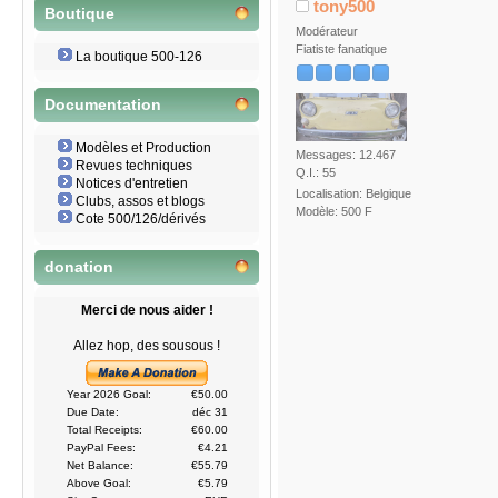
tony500
Boutique
Modérateur
Fiatiste fanatique
La boutique 500-126
Documentation
Modèles et Production
Messages: 12.467
Revues techniques
Q.I.: 55
Notices d'entretien
Localisation: Belgique
Clubs, assos et blogs
Modèle: 500 F
Cote 500/126/dérivés
donation
Merci de nous aider !
Allez hop, des sousous !
Year 2026 Goal:
€50.00
Due Date:
déc 31
Total Receipts:
€60.00
PayPal Fees:
€4.21
Net Balance:
€55.79
Above Goal:
€5.79