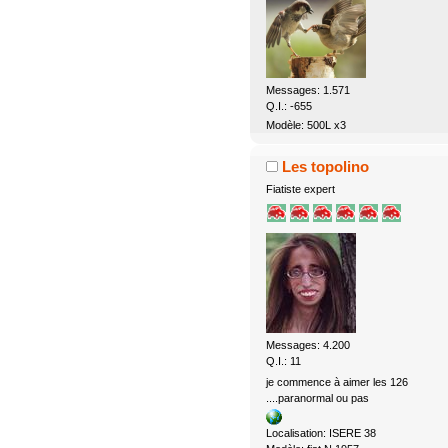
Messages: 1.571
Q.I.: -655
Modèle: 500L x3
Les topolino
Fiatiste expert
Messages: 4.200
Q.I.: 11
je commence à aimer les 126
....paranormal ou pas
Localisation: ISERE 38