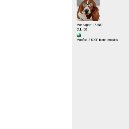
Messages: 15.602
Q.I.: 30
Modèle: 2 500F biens moisies