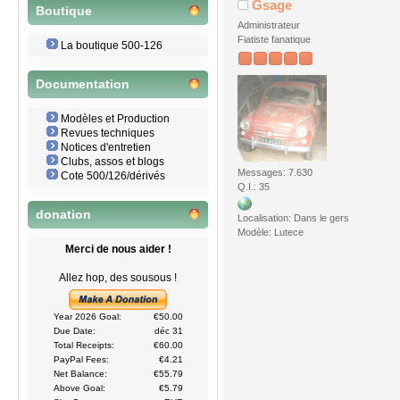
Gsage
Boutique
Administrateur
Fiatiste fanatique
La boutique 500-126
Documentation
Modèles et Production
Revues techniques
Notices d'entretien
Clubs, assos et blogs
Messages: 7.630
Cote 500/126/dérivés
Q.I.: 35
donation
Localisation: Dans le gers
Modèle: Lutece
Merci de nous aider !
Allez hop, des sousous !
Year 2026 Goal:
€50.00
Due Date:
déc 31
Total Receipts:
€60.00
PayPal Fees:
€4.21
Net Balance:
€55.79
Above Goal:
€5.79