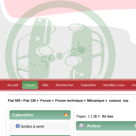
Accueil
Forum
Aide
Rechercher
Calendrier
Identifiez-vous
In
Fiat 500 • Fiat 126
»
Forum
»
Forum technique
»
Mécanique
»
culasse  top
Calendrier
Pages:
1
2
[
3
]
4
En bas
Auteur
S
Sorties à venir