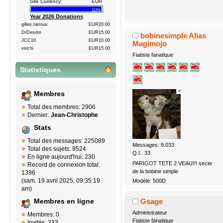
Site Currency:
EUR
112%
Year 2026 Donations
gilles.tarroux
EUR20.00
DrDesoto
EUR15.00
bobinesimple Alias
JCC10
EUR10.00
Magimojo
vinchi
EUR15.00
Fiatiste fanatique
Statistiques
Membres
Total des membres: 2906
Dernier:
Jean-Christophe
Stats
Total des messages: 225089
Messages: 8.033
Total des sujets: 9524
Q.I.: 33
En ligne aujourd'hui: 230
PARIGOT TETE 2 VEAU!!! secte
Record de connexion total:
de la bobine simple
1396
(sam. 19 avril 2025, 09:35:19
Modèle: 500D
am)
Gsage
Membres en ligne
Administrateur
Membres: 0
Fiatiste fanatique
Invités: 233