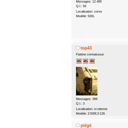
Messages: 12.485
Q.I.: 56
Localisation: corse
Modèle: 500L
top43
Fiatiste connaisseur
Messages: 388
Q.I.: 3
Localisation: st etienne
Modèle: 2:500f,3:126
piégé