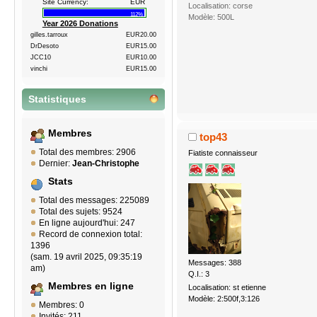
Site Currency:
EUR
Localisation: corse
112%
Modèle: 500L
Year 2026 Donations
gilles.tarroux
EUR20.00
DrDesoto
EUR15.00
JCC10
EUR10.00
vinchi
EUR15.00
Statistiques
Membres
top43
Total des membres: 2906
Fiatiste connaisseur
Dernier:
Jean-Christophe
Stats
Total des messages: 225089
Total des sujets: 9524
En ligne aujourd'hui: 247
Record de connexion total:
1396
(sam. 19 avril 2025, 09:35:19
Messages: 388
am)
Q.I.: 3
Membres en ligne
Localisation: st etienne
Modèle: 2:500f,3:126
Membres: 0
Invités: 211