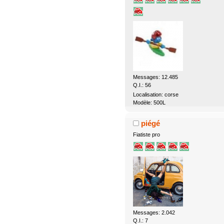
Messages: 12.485
Q.I.: 56
Localisation: corse
Modèle: 500L
piégé
Fiatiste pro
Messages: 2.042
Q.I.: 7