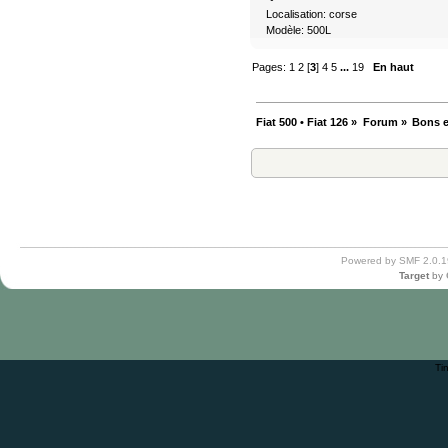
Localisation: corse
Modèle: 500L
Pages:
1
2
[
3
]
4
5
...
19
En haut
Fiat 500 • Fiat 126
»
Forum
»
Bons e
Powered by SMF 2.0.1
Target
by
Ti