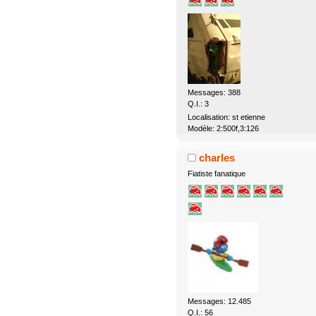
Messages: 388
Q.I.: 3
Localisation: st etienne
Modèle: 2:500f,3:126
charles
Fiatiste fanatique
Messages: 12.485
Q.I.: 56