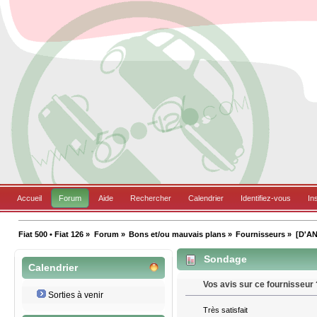
Accueil
Forum
Aide
Rechercher
Calendrier
Identifiez-vous
In
Fiat 500 • Fiat 126
»
Forum
»
Bons et/ou mauvais plans
»
Fournisseurs
»
[D'AN
Sondage
Calendrier
Vos avis sur ce fournisseur 
Sorties à venir
Très satisfait