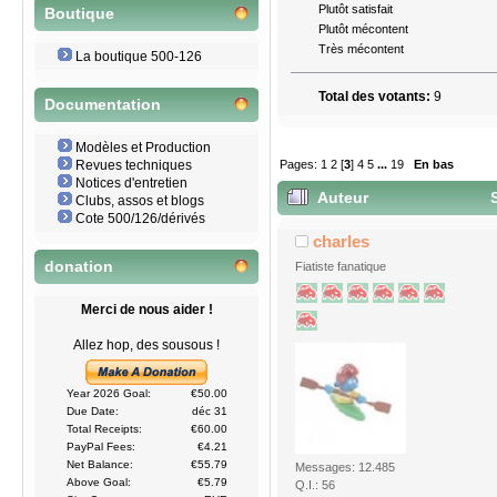
Plutôt satisfait
Boutique
Plutôt mécontent
Très mécontent
La boutique 500-126
Total des votants:
9
Documentation
Modèles et Production
Pages:
1
2
[
3
]
4
5
...
19
En bas
Revues techniques
Notices d'entretien
Auteur
S
Clubs, assos et blogs
Cote 500/126/dérivés
charles
donation
Fiatiste fanatique
Merci de nous aider !
Allez hop, des sousous !
Year 2026 Goal:
€50.00
Due Date:
déc 31
Total Receipts:
€60.00
PayPal Fees:
€4.21
Net Balance:
€55.79
Messages: 12.485
Above Goal:
€5.79
Q.I.: 56