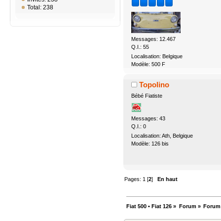
Total: 238
Messages: 12.467
Q.I.: 55
Localisation: Belgique
Modèle: 500 F
Topolino
Bébé Fiatiste
Messages: 43
Q.I.: 0
Localisation: Ath, Belgique
Modèle: 126 bis
Pages:
1
[
2
]
En haut
Fiat 500 • Fiat 126
»
Forum
»
Forum