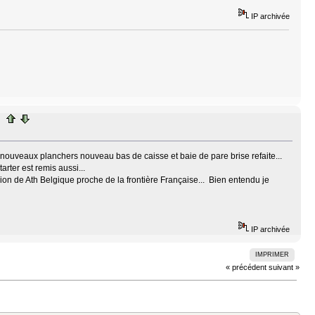
IP archivée
c nouveaux planchers nouveau bas de caisse et baie de pare brise refaite...
rter est remis aussi...
gion de Ath Belgique proche de la frontière Française... Bien entendu je
IP archivée
IMPRIMER
« précédent
suivant »