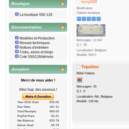
tony500
Boutique
Modérateur
Fiatiste fanatique
La boutique 500-126
Documentation
Modèles et Production
Messages: 12.467
Revues techniques
Q.I.: 55
Notices d'entretien
Localisation: Belgique
Clubs, assos et blogs
Modèle: 500 F
Cote 500/126/dérivés
Topolino
donation
Bébé Fiatiste
Merci de nous aider !
Messages: 43
Allez hop, des sousous !
Q.I.: 0
Localisation: Ath, Belgique
Modèle: 126 bis
Year 2026 Goal:
€50.00
Due Date:
déc 31
Total Receipts:
€60.00
PayPal Fees:
€4.21
Net Balance:
€55.79
Above Goal:
€5.79