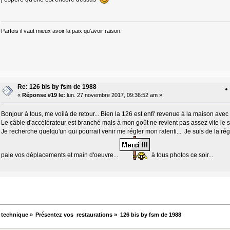
Parfois il vaut mieux avoir la paix qu'avoir raison.
Re: 126 bis by fsm de 1988
«
Réponse #19 le:
lun. 27 novembre 2017, 09:36:52 am »
Bonjour à tous, me voilà de retour... Bien la 126 est enfi' revenue à la maison ave
Le câble d'accélérateur est branché mais à mon goût ne revient pas assez vite le sta
Je recherche quelqu'un qui pourrait venir me régler mon ralenti... Je suis de la ré
paie vos déplacements et main d'oeuvre...
à tous photos ce soir...
 technique
»
Présentez vos  restaurations
»
126 bis by fsm de 1988