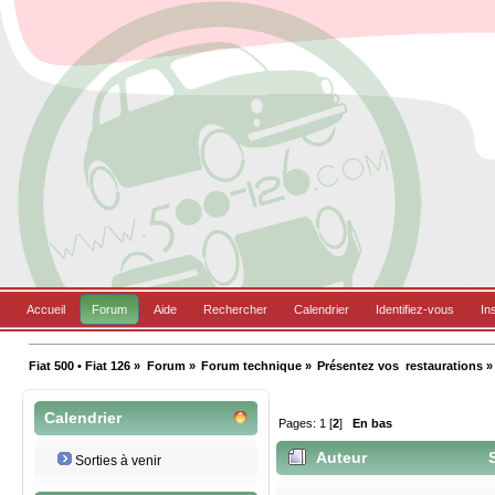
Accueil
Forum
Aide
Rechercher
Calendrier
Identifiez-vous
In
Fiat 500 • Fiat 126
»
Forum
»
Forum technique
»
Présentez vos  restaurations
»
Calendrier
Pages:
1
[
2
]
En bas
Auteur
S
Sorties à venir