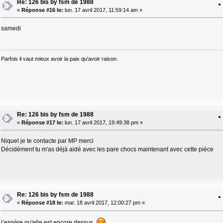
Re: 126 bis by fsm de 1988
«
Réponse #16 le:
lun. 17 avril 2017, 11:59:14 am »
samedi
Parfois il vaut mieux avoir la paix qu'avoir raison.
Re: 126 bis by fsm de 1988
«
Réponse #17 le:
lun. 17 avril 2017, 19:49:38 pm »
Niquel je te contacte par MP merci
Décidément tu m'as déjà aidé avec les pare chocs maintenant avec cette pièce
Re: 126 bis by fsm de 1988
«
Réponse #18 le:
mar. 18 avril 2017, 12:00:27 pm »
j’espère qu'elle est encore dessus