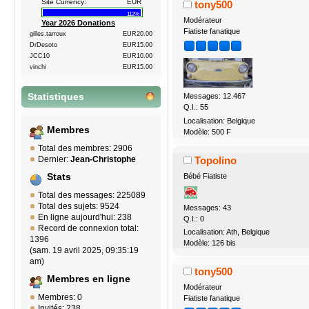
Site Currency:
EUR
tony500
112%
Modérateur
Year 2026 Donations
Fiatiste fanatique
gilles.tarroux
EUR20.00
DrDesoto
EUR15.00
JCC10
EUR10.00
vinchi
EUR15.00
Statistiques
Messages: 12.467
Q.I.: 55
Localisation: Belgique
Membres
Modèle: 500 F
Total des membres: 2906
Topolino
Dernier:
Jean-Christophe
Bébé Fiatiste
Stats
Total des messages: 225089
Total des sujets: 9524
Messages: 43
En ligne aujourd'hui: 238
Q.I.: 0
Record de connexion total:
Localisation: Ath, Belgique
1396
Modèle: 126 bis
(sam. 19 avril 2025, 09:35:19
am)
tony500
Membres en ligne
Modérateur
Membres: 0
Fiatiste fanatique
Invités: 238