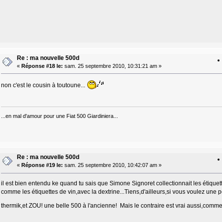
Re : ma nouvelle 500d
«
Réponse #18 le:
sam. 25 septembre 2010, 10:31:21 am »
non c'est le cousin à toutoune...
...en mal d'amour pour une Fiat 500 Giardiniera...
Re : ma nouvelle 500d
«
Réponse #19 le:
sam. 25 septembre 2010, 10:42:07 am »
il est bien entendu ke quand tu sais que Simone Signoret collectionnait les étique
comme les étiquettes de vin,avec la dextrine...Tiens,d'ailleurs,si vous voulez une
thermik,et ZOU! une belle 500 à l'ancienne! Mais le contraire est vrai aussi,comme 