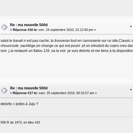
Re : ma nouvelle 500d
«
Réponse #16 le:
ven. 24 septembre 2010, 22:12:00 pm »
salut le travail n est pas caché, tu trouveras tout en carrosserie sur ce site,Classi
choucroute ,sacrilège,on change ce qui est pourri ,et on introduit du coprs creu dan
non ,j ai restauré un fiatou 126 ,va la voir ,je suis delorto et me tiens à ta disposi
Re : ma nouvelle 500d
«
Réponse #17 le:
sam. 25 septembre 2010, 00:15:57 am »
delorto = potes à Juju ?
500 R de 1973, en bleu 415