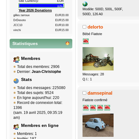
Site Currency:
EUR
112%
Modèle: 500D, 500L, 500F,
Year 2026 Donations
500D, 126 A0
gilles.tarroux
EUR20.00
DrDesoto
EUR15.00
JCC10
EUR10.00
delorto
vinchi
EUR15.00
Bébé Fiatiste
Statistiques
Membres
Total des membres: 2906
Dernier:
Jean-Christophe
Messages: 28
Stats
Q.I.: 1
Total des messages: 225080
damsepinal
Total des sujets: 9524
En ligne aujourd'hui: 220
Fiatiste confirmé
Record de connexion total:
1396
(sam. 19 avril 2025, 09:35:19
am)
Membres en ligne
Membres: 1
Invités: 187