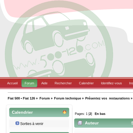
Accueil
Forum
Aide
Rechercher
Calendrier
Identifiez-vous
In
Fiat 500 • Fiat 126
»
Forum
»
Forum technique
»
Présentez vos  restaurations
»
Calendrier
Pages:
1
[
2
]
En bas
Auteur
S
Sorties à venir