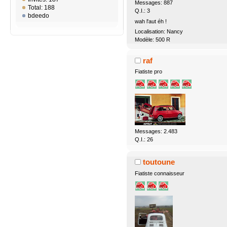
Messages: 887
Total: 188
Q.I.: 3
bdeedo
wah l'aut éh !
Localisation: Nancy
Modèle: 500 R
raf
Fiatiste pro
Messages: 2.483
Q.I.: 26
toutoune
Fiatiste connaisseur