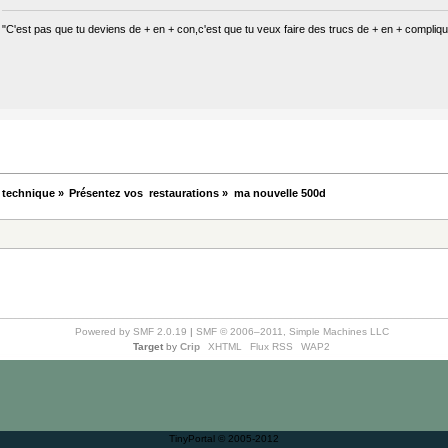
"C'est pas que tu deviens de + en + con,c'est que tu veux faire des trucs de + en + compliqu
 technique
»
Présentez vos  restaurations
»
ma nouvelle 500d
Powered by SMF 2.0.19
|
SMF © 2006–2011, Simple Machines LLC
Target
by
Crip
XHTML
Flux RSS
WAP2
TinyPortal
© 2005-2012