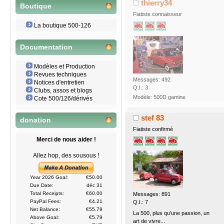
thierry34
Boutique
Fiatiste connaisseur
La boutique 500-126
Documentation
Modèles et Production
Revues techniques
Messages: 492
Notices d'entretien
Q.I.: 3
Clubs, assos et blogs
Modèle: 500D gamine
Cote 500/126/dérivés
stef 83
donation
Fiatiste confirmé
Merci de nous aider !
Allez hop, des sousous !
Year 2026 Goal:
€50.00
Due Date:
déc 31
Total Receipts:
€60.00
Messages: 891
PayPal Fees:
€4.21
Q.I.: 7
Net Balance:
€55.79
La 500, plus qu'une passion, un
Above Goal:
€5.79
art de vivre...