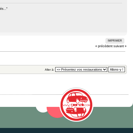
és..."
IMPRIMER
« précédent
suivant »
Aller à: