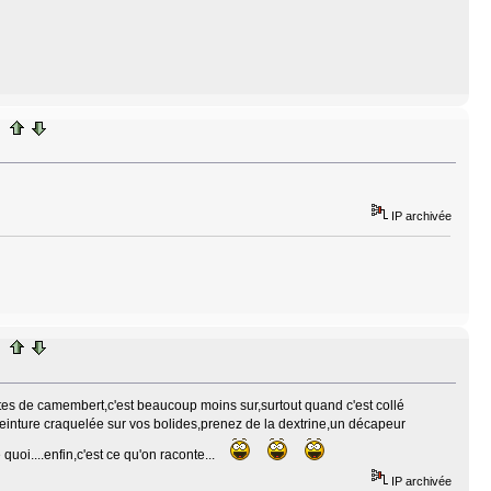
IP archivée
ttes de camembert,c'est beaucoup moins sur,surtout quand c'est collé
 peinture craquelée sur vos bolides,prenez de la dextrine,un décapeur
quoi....enfin,c'est ce qu'on raconte...
IP archivée