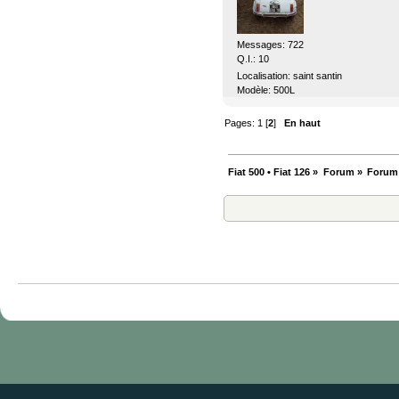
Messages: 722
Q.I.: 10
Localisation: saint santin
Modèle: 500L
Pages:
1
[
2
]
En haut
Fiat 500 • Fiat 126
»
Forum
»
Forum