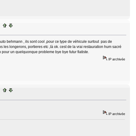
c auto behmann , ils sont cool ,pour ce type de véhicule surtout pas de
s les longerons, portieres etc ,là ok. cest de la vrai restauration hum sacré
tion pour un quelquonque probleme bye bye futur fiatiste.
IP archivée
IP archivée