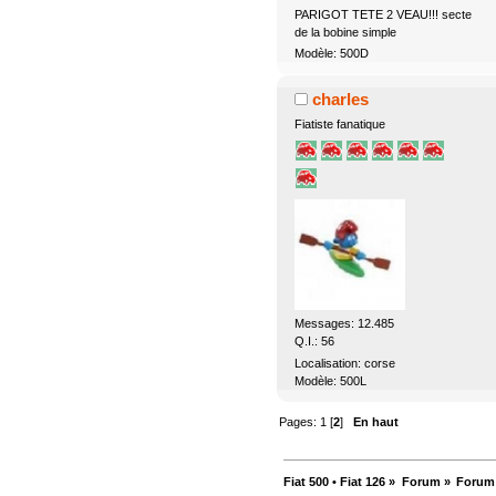
PARIGOT TETE 2 VEAU!!! secte
de la bobine simple
Modèle: 500D
charles
Fiatiste fanatique
Messages: 12.485
Q.I.: 56
Localisation: corse
Modèle: 500L
Pages:
1
[
2
]
En haut
Fiat 500 • Fiat 126
»
Forum
»
Forum