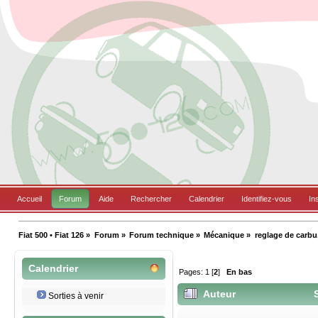
Accueil
Forum
Aide
Rechercher
Calendrier
Identifiez-vous
In
Fiat 500 • Fiat 126
»
Forum
»
Forum technique
»
Mécanique
»
reglage de carbu,
Calendrier
Pages:
1
[
2
]
En bas
Auteur
S
Sorties à venir