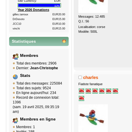
Site Currency:
EUR
112%
Year 2026 Donations
gilles.tarroux
EUR20.00
Messages: 12.485
DrDesoto
EUR15.00
Q.I.: 56
JCC10
EUR10.00
Localisation: corse
vinchi
EUR15.00
Modèle: 500L
Statistiques
Membres
Total des membres: 2906
Dernier:
Jean-Christophe
Stats
charles
Total des messages: 225084
Fiatiste fanatique
Total des sujets: 9524
En ligne aujourd'hui: 234
Record de connexion total:
1396
(sam. 19 avril 2025, 09:35:19
am)
Membres en ligne
Membres: 1
Invités: 198