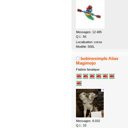
Messages: 12.485
Q.I.: 56
Localisation: corse
Modèle: 500L
bobinesimple Alias
Magimojo
Fiatiste fanatique
Messages: 8.032
Q.I.: 33