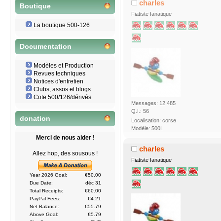
charles
Boutique
Fiatiste fanatique
La boutique 500-126
Documentation
Modèles et Production
Revues techniques
Notices d'entretien
Clubs, assos et blogs
Cote 500/126/dérivés
Messages: 12.485
Q.I.: 56
donation
Localisation: corse
Modèle: 500L
Merci de nous aider !
charles
Allez hop, des sousous !
Fiatiste fanatique
Year 2026 Goal:
€50.00
Due Date:
déc 31
Total Receipts:
€60.00
PayPal Fees:
€4.21
Net Balance:
€55.79
Above Goal:
€5.79