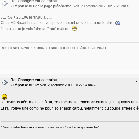
Re: Changement de carbu...
«
Réponse #14 de la page précédente:
ven. 20 octobre 2017, 10:17:20 am »
81.75€ + 25.10€ le tuyau alu...
Chez FD Ricambi mais on voit pas comment c'est foutu pour le filtre
Je crois que je vais faire un "truc" maison
Rien ne sert d'avoir 400 chevaux sous le capot si un âne est au volant...
Re: Changement de carbu...
«
Réponse #15 le:
ven. 20 octobre 2017, 10:27:54 am »
Je l'avais isolée, ma boite à air, c'etait esthetiquement discutable, mais j'avais l'im
Et j'ai trouvé une combine pour isoler mon carbu, notamment du coude arriere d'é
"Deux intellectuels assis vont moins loin qu'une brute qui marche"