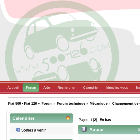
Accueil
Forum
Aide
Rechercher
Calendrier
Identifiez-vous
In
Fiat 500 • Fiat 126
»
Forum
»
Forum technique
»
Mécanique
»
Changement de c
Calendrier
Pages:
1
[
2
]
En bas
Auteur
S
Sorties à venir