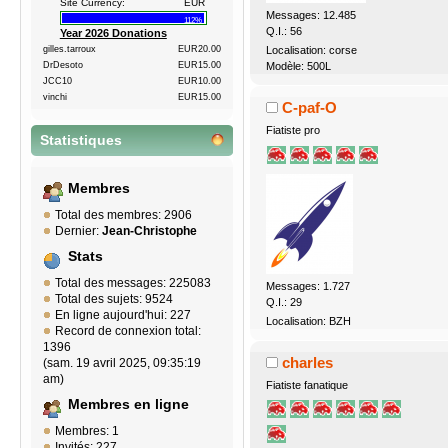
Site Currency:
EUR
Messages: 12.485
112%
Q.I.: 56
Year 2026 Donations
gilles.tarroux
EUR20.00
Localisation: corse
DrDesoto
EUR15.00
Modèle: 500L
JCC10
EUR10.00
vinchi
EUR15.00
C-paf-O
Fiatiste pro
Statistiques
Membres
Total des membres: 2906
Dernier:
Jean-Christophe
Stats
Total des messages: 225083
Messages: 1.727
Total des sujets: 9524
Q.I.: 29
En ligne aujourd'hui: 227
Localisation: BZH
Record de connexion total:
1396
charles
(sam. 19 avril 2025, 09:35:19
am)
Fiatiste fanatique
Membres en ligne
Membres: 1
Invités: 227