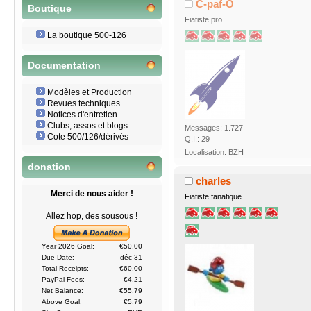
C-paf-O
Boutique
Fiatiste pro
La boutique 500-126
Documentation
Modèles et Production
Revues techniques
Notices d'entretien
Clubs, assos et blogs
Messages: 1.727
Cote 500/126/dérivés
Q.I.: 29
Localisation: BZH
donation
charles
Merci de nous aider !
Fiatiste fanatique
Allez hop, des sousous !
Year 2026 Goal:
€50.00
Due Date:
déc 31
Total Receipts:
€60.00
PayPal Fees:
€4.21
Net Balance:
€55.79
Above Goal:
€5.79