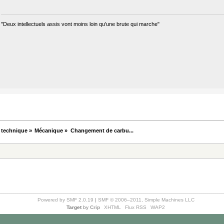
"Deux intellectuels assis vont moins loin qu'une brute qui marche"
 technique
»
Mécanique
»
Changement de carbu...
Powered by SMF 2.0.19
|
SMF © 2006–2011, Simple Machines LLC
Target
by
Crip
XHTML
Flux RSS
WAP2