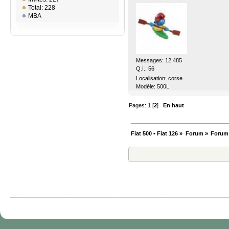
Total: 228
MBA
Messages: 12.485
Q.I.: 56
Localisation: corse
Modèle: 500L
Pages:
1
[
2
]
En haut
Fiat 500 • Fiat 126
»
Forum
»
Forum