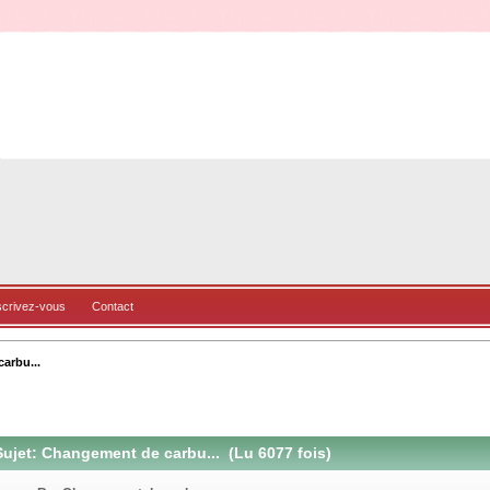
scrivez-vous
Contact
arbu...
ujet: Changement de carbu... (Lu 6077 fois)