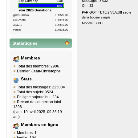
Messages: 8.032
Site Currency:
EUR
Q.I.: 33
112%
Year 2026 Donations
PARIGOT TETE 2 VEAU!!! secte
gilles.tarroux
EUR20.00
de la bobine simple
DrDesoto
EUR15.00
Modèle: 500D
JCC10
EUR10.00
vinchi
EUR15.00
Statistiques
Membres
Total des membres: 2906
Dernier:
Jean-Christophe
Stats
Total des messages: 225084
Total des sujets: 9524
En ligne aujourd'hui: 234
Record de connexion total:
1396
(sam. 19 avril 2025, 09:35:19
am)
Membres en ligne
Membres: 1
Invités: 194