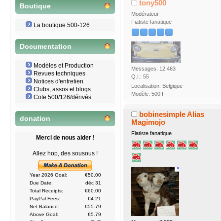
tony500
Boutique
Modérateur
Fiatiste fanatique
La boutique 500-126
Documentation
Modèles et Production
Messages: 12.463
Revues techniques
Q.I.: 55
Notices d'entretien
Localisation: Belgique
Clubs, assos et blogs
Modèle: 500 F
Cote 500/126/dérivés
bobinesimple Alias
donation
Magimojo
Fiatiste fanatique
Merci de nous aider !
Allez hop, des sousous !
Year 2026 Goal:
€50.00
Due Date:
déc 31
Total Receipts:
€60.00
PayPal Fees:
€4.21
Net Balance:
€55.79
Above Goal:
€5.79