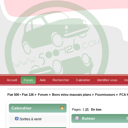
Accueil
Forum
Aide
Rechercher
Calendrier
Identifiez-vous
In
Fiat 500 • Fiat 126
»
Forum
»
Bons et/ou mauvais plans
»
Fournisseurs
»
FCA H
Calendrier
Pages:
1
[
2
]
En bas
Auteur
S
Sorties à venir