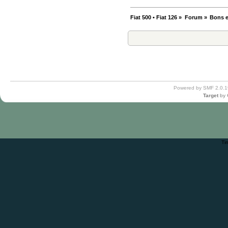
Fiat 500 • Fiat 126
»
Forum
»
Bons e
Powered by SMF 2.0.1
Target
by
Ti