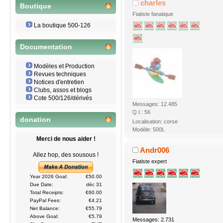
charles
Boutique
Fiatiste fanatique
La boutique 500-126
Documentation
Modèles et Production
Revues techniques
Notices d'entretien
Clubs, assos et blogs
Cote 500/126/dérivés
Messages: 12.485
Q.I.: 56
donation
Localisation: corse
Modèle: 500L
Merci de nous aider !
Andr006
Allez hop, des sousous !
Fiatiste expert
Year 2026 Goal:
€50.00
Due Date:
déc 31
Total Receipts:
€60.00
PayPal Fees:
€4.21
Net Balance:
€55.79
Above Goal:
€5.79
Messages: 2.731