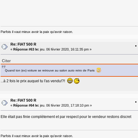
Parfois il vaut mieux avoir la paix qu'avoir raison.
Re: FIAT 500 R
«
Réponse #63 le:
jeu. 06 février 2020, 16:11:35 pm »
Citer
Quand ton (ex) voiture se retrouve au salon auto retro de Paris
...à 2 fois le prix auquel tu l'as vendu!?!
Re: FIAT 500 R
«
Réponse #64 le:
jeu. 06 février 2020, 17:18:10 pm »
Elle était pas finie complètement et par respect pour le vendeur restons discret
Parfois il vaut mieux avoir la paix qu'avoir raison.