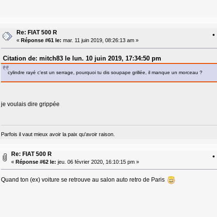
Re: FIAT 500 R
«
Réponse #61 le:
mar. 11 juin 2019, 08:26:13 am »
Citation de: mitch83 le lun. 10 juin 2019, 17:34:50 pm
cylindre rayé c'est un serrage, pourquoi tu dis soupape grillée, il manque un morceau ?
je voulais dire grippée
Parfois il vaut mieux avoir la paix qu'avoir raison.
Re: FIAT 500 R
«
Réponse #62 le:
jeu. 06 février 2020, 16:10:15 pm »
Quand ton (ex) voiture se retrouve au salon auto retro de Paris