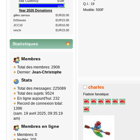
Site Currency:
EUR
Q.I.: 19
112%
Modèle: 500F
Year 2026 Donations
gilles.tarroux
EUR20.00
DrDesoto
EUR15.00
JCC10
EUR10.00
vinchi
EUR15.00
Statistiques
Membres
Total des membres: 2906
Dernier:
Jean-Christophe
Stats
charles
Total des messages: 225089
Total des sujets: 9524
Fiatiste fanatique
En ligne aujourd'hui: 232
Record de connexion total:
1396
(sam. 19 avril 2025, 09:35:19
am)
Membres en ligne
Membres: 0
Invités: 205