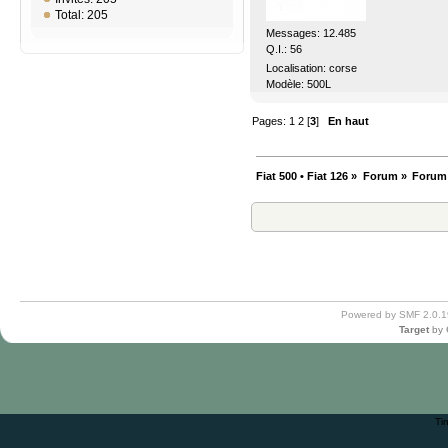
Total: 205
Messages: 12.485
Q.I.: 56
Localisation: corse
Modèle: 500L
Pages:
1
2
[
3
]
En haut
Fiat 500 • Fiat 126
»
Forum
»
Forum
Powered by SMF 2.0.1
Target
by
Ti