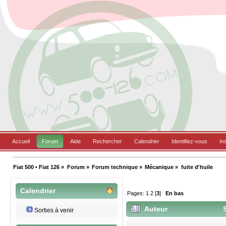
Accueil
Forum
Aide
Rechercher
Calendrier
Identifiez-vous
In
Fiat 500 • Fiat 126
»
Forum
»
Forum technique
»
Mécanique
»
fuite d'huile
Calendrier
Pages:
1
2
[
3
]
En bas
Auteur
S
Sorties à venir