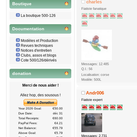
charles
Boutique
Fiatiste fanatique
La boutique 500-126
Documentation
Modèles et Production
Revues techniques
Notices d'entretien
Clubs, assos et blogs
Cote 500/126/dérivés
Messages: 12.485
Q.I.: 56
donation
Localisation: corse
Modèle: 500L
Merci de nous aider !
Andr006
Allez hop, des sousous !
Fiatiste expert
Year 2026 Goal:
€50.00
Due Date:
déc 31
Total Receipts:
€60.00
PayPal Fees:
€4.21
Net Balance:
€55.79
Above Goal:
€5.79
Messages: 2.731