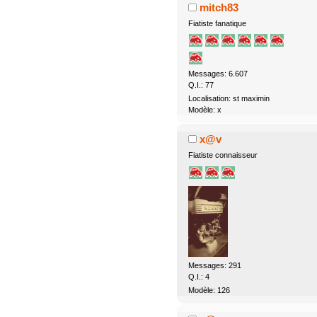
mitch83
Fiatiste fanatique
Messages: 6.607
Q.I.: 77
Localisation: st maximin
Modèle: x
x@v
Fiatiste connaisseur
Messages: 291
Q.I.: 4
Modèle: 126