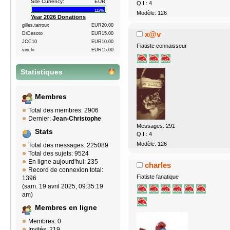
Site Currency:
EUR
Q.I.: 4
112%
Modèle: 126
Year 2026 Donations
gilles.tarroux
EUR20.00
x@v
DrDesoto
EUR15.00
JCC10
EUR10.00
Fiatiste connaisseur
vinchi
EUR15.00
Statistiques
Membres
Total des membres: 2906
Dernier:
Jean-Christophe
Messages: 291
Stats
Q.I.: 4
Modèle: 126
Total des messages: 225089
Total des sujets: 9524
En ligne aujourd'hui: 235
charles
Record de connexion total:
Fiatiste fanatique
1396
(sam. 19 avril 2025, 09:35:19
am)
Membres en ligne
Membres: 0
Invités: 219