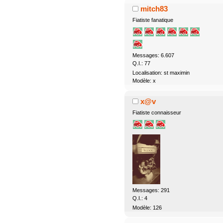
mitch83
Fiatiste fanatique
Messages: 6.607
Q.I.: 77
Localisation: st maximin
Modèle: x
x@v
Fiatiste connaisseur
Messages: 291
Q.I.: 4
Modèle: 126