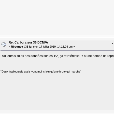
Re: Carburateur 36 DCNFA
«
Réponse #33 le:
mer. 17 juillet 2019, 14:13:08 pm »
D'ailleurs si tu as des données sur les IBA, ça m'intéresse. Y a une pompe de repr
"Deux intellectuels assis vont moins loin qu'une brute qui marche"