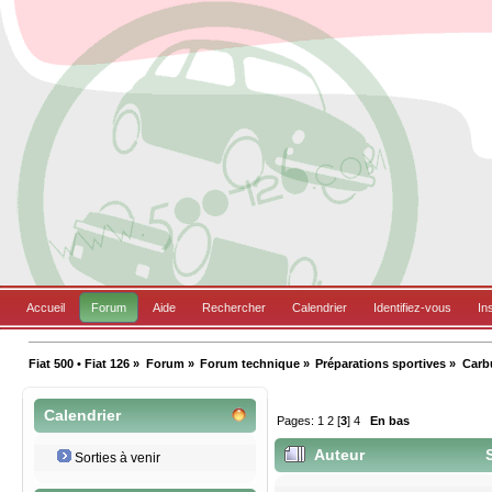
Accueil
Forum
Aide
Rechercher
Calendrier
Identifiez-vous
In
Fiat 500 • Fiat 126
»
Forum
»
Forum technique
»
Préparations sportives
»
Carb
Calendrier
Pages:
1
2
[
3
]
4
En bas
Auteur
S
Sorties à venir