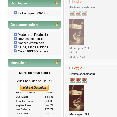
x@v
Boutique
Fiatiste connaisseur
La boutique 500-126
Documentation
Modèles et Production
Revues techniques
Notices d'entretien
Clubs, assos et blogs
Messages: 291
Cote 500/126/dérivés
Q.I.: 4
Modèle: 126
donation
x@v
Merci de nous aider !
Fiatiste connaisseur
Allez hop, des sousous !
Year 2026 Goal:
€50.00
Due Date:
déc 31
Total Receipts:
€60.00
PayPal Fees:
€4.21
Net Balance:
€55.79
Above Goal:
€5.79
Messages: 291