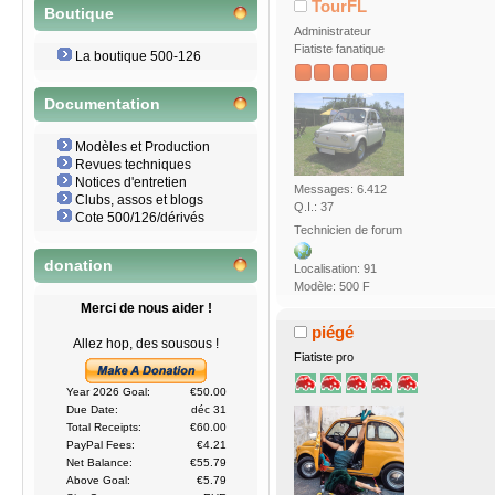
TourFL
Boutique
Administrateur
Fiatiste fanatique
La boutique 500-126
Documentation
Modèles et Production
Revues techniques
Notices d'entretien
Messages: 6.412
Clubs, assos et blogs
Q.I.: 37
Cote 500/126/dérivés
Technicien de forum
donation
Localisation: 91
Modèle: 500 F
Merci de nous aider !
piégé
Allez hop, des sousous !
Fiatiste pro
Year 2026 Goal:
€50.00
Due Date:
déc 31
Total Receipts:
€60.00
PayPal Fees:
€4.21
Net Balance:
€55.79
Above Goal:
€5.79