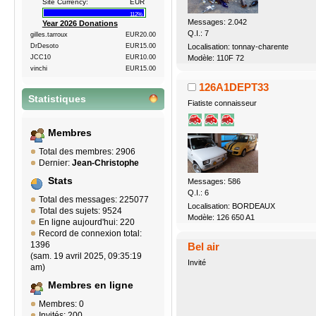
Site Currency:
EUR
112%
Messages: 2.042
Year 2026 Donations
Q.I.: 7
gilles.tarroux
EUR20.00
Localisation: tonnay-charente
DrDesoto
EUR15.00
Modèle: 110F 72
JCC10
EUR10.00
vinchi
EUR15.00
126A1DEPT33
Statistiques
Fiatiste connaisseur
Membres
Total des membres: 2906
Dernier:
Jean-Christophe
Stats
Messages: 586
Q.I.: 6
Total des messages: 225077
Localisation: BORDEAUX
Total des sujets: 9524
Modèle: 126 650 A1
En ligne aujourd'hui: 220
Record de connexion total:
1396
Bel air
(sam. 19 avril 2025, 09:35:19
Invité
am)
Membres en ligne
Membres: 0
Invités: 200