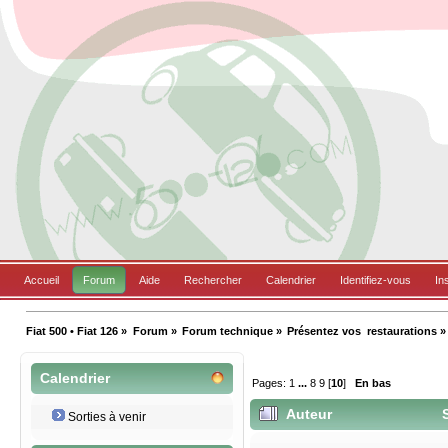
Accueil
Forum
Aide
Rechercher
Calendrier
Identifiez-vous
In
Fiat 500 • Fiat 126
»
Forum
»
Forum technique
»
Présentez vos  restaurations
»
Calendrier
Pages:
1
...
8
9
[
10
]
En bas
Auteur
S
Sorties à venir