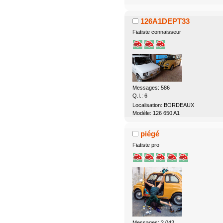
126A1DEPT33
Fiatiste connaisseur
Messages: 586
Q.I.: 6
Localisation: BORDEAUX
Modèle: 126 650 A1
piégé
Fiatiste pro
Messages: 2.042