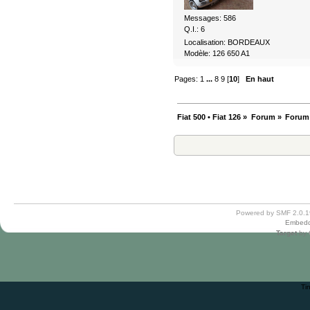
Messages: 586
Q.I.: 6
Localisation: BORDEAUX
Modèle: 126 650 A1
Pages:
1
...
8
9
[
10
]
En haut
Fiat 500 • Fiat 126
»
Forum
»
Forum
Powered by SMF 2.0.1
Embedd
Target
by
Ti