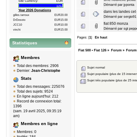
Site Currency:
EUR
Démarré par
jyponta
112%
Year 2026 Donations
dans les landes cet é
gilles.tarroux
EUR20.00
Démarré par
sergio91
DrDesoto
EUR15.00
fiat 850 monza
JCC10
EUR10.00
Démarré par
sgt pepp
vinchi
EUR15.00
Pages: [
1
]
En haut
Statistiques
Fiat 500 • Fiat 126
»
Forum
»
Forum
Membres
Total des membres: 2906
Sujet normal
Dernier:
Jean-Christophe
Sujet populaire (plus de 15 interven
Stats
Sujet très populaire (plus de 25 int
Total des messages: 225076
Total des sujets: 9524
En ligne aujourd'hui: 212
Record de connexion total:
1396
(sam. 19 avril 2025, 09:35:19
am)
Membres en ligne
Membres: 0
Invités: 184