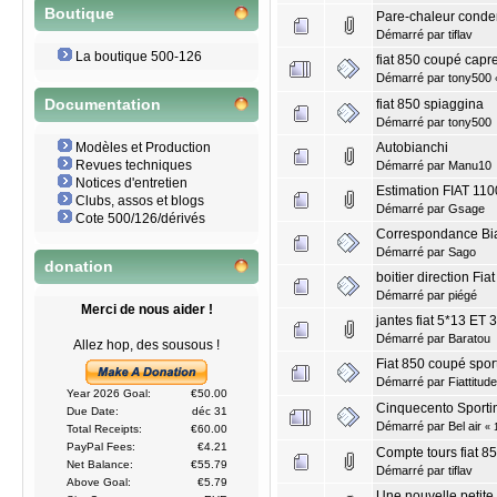
Boutique
Pare-chaleur conde
Démarré par
tiflav
La boutique 500-126
fiat 850 coupé capr
Démarré par
tony500
fiat 850 spiaggina
Documentation
Démarré par
tony500
Autobianchi
Modèles et Production
Revues techniques
Démarré par
Manu10
Notices d'entretien
Estimation FIAT 110
Clubs, assos et blogs
Démarré par
Gsage
Cote 500/126/dérivés
Correspondance Bia
Démarré par
Sago
donation
boitier direction Fia
Démarré par
piégé
Merci de nous aider !
jantes fiat 5*13 ET 
Démarré par
Baratou
Allez hop, des sousous !
Fiat 850 coupé sport
Démarré par
Fiattitude
Year 2026 Goal:
€50.00
Cinquecento Sporti
Due Date:
déc 31
Démarré par Bel air
«
Total Receipts:
€60.00
PayPal Fees:
€4.21
Compte tours fiat 8
Net Balance:
€55.79
Démarré par
tiflav
Above Goal:
€5.79
Une nouvelle petite 