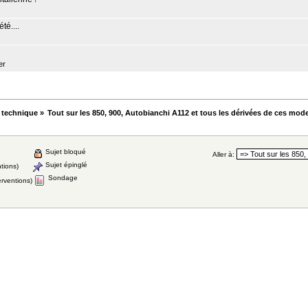
té....
er
 technique
»
Tout sur les 850, 900, Autobianchi A112 et tous les dérivées de ces mod
Sujet bloqué
Aller à:
Sujet épinglé
tions)
Sondage
erventions)