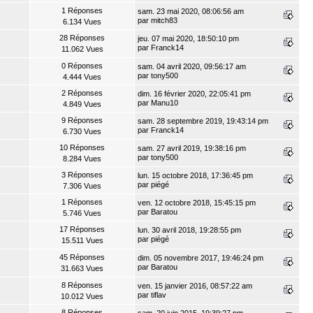
1 Réponses
sam. 23 mai 2020, 08:06:56 am
par
mitch83
6.134 Vues
28 Réponses
jeu. 07 mai 2020, 18:50:10 pm
par
Franck14
11.062 Vues
0 Réponses
sam. 04 avril 2020, 09:56:17 am
par
tony500
4.444 Vues
2 Réponses
dim. 16 février 2020, 22:05:41 pm
par
Manu10
4.849 Vues
9 Réponses
sam. 28 septembre 2019, 19:43:14 pm
par
Franck14
6.730 Vues
10 Réponses
sam. 27 avril 2019, 19:38:16 pm
par
tony500
8.284 Vues
3 Réponses
lun. 15 octobre 2018, 17:36:45 pm
par
piégé
7.306 Vues
1 Réponses
ven. 12 octobre 2018, 15:45:15 pm
par
Baratou
5.746 Vues
17 Réponses
lun. 30 avril 2018, 19:28:55 pm
par
piégé
15.511 Vues
45 Réponses
dim. 05 novembre 2017, 19:46:24 pm
par
Baratou
31.663 Vues
8 Réponses
ven. 15 janvier 2016, 08:57:22 am
par
tiflav
10.012 Vues
8 Réponses