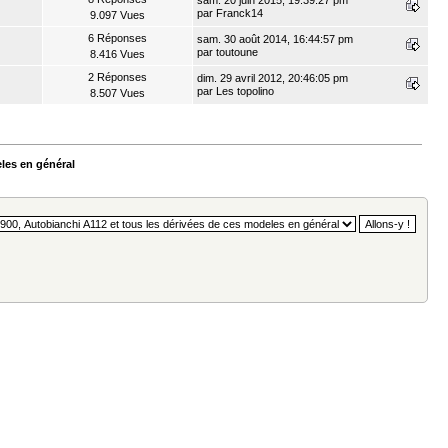
sam. 20 juin 2015, 19:39:27 pm
par
Franck14
9.097 Vues
6 Réponses
sam. 30 août 2014, 16:44:57 pm
par
toutoune
8.416 Vues
2 Réponses
dim. 29 avril 2012, 20:46:05 pm
par
Les topolino
8.507 Vues
eles en général