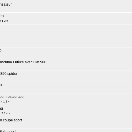
nsateur
era
«
1
2
»
0
nchina Lutèce avec Fiat 500
t 850 spider
33
 en restauration
«
1
2
»
ng
1
2
3
4
»
50 coupé sport
italienne !