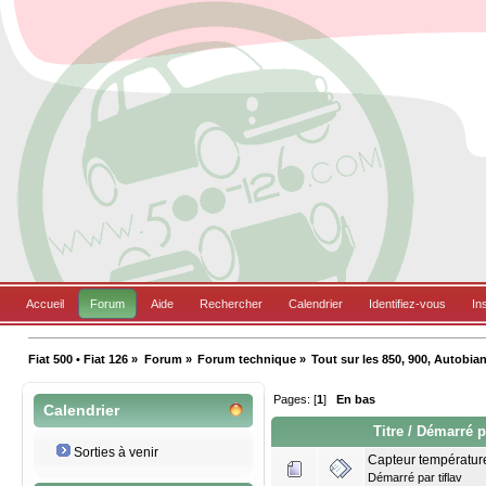
Accueil
Forum
Aide
Rechercher
Calendrier
Identifiez-vous
In
Fiat 500 • Fiat 126
»
Forum
»
Forum technique
»
Tout sur les 850, 900, Autobia
Pages: [
1
]
En bas
Calendrier
Titre
/
Démarré p
Sorties à venir
Capteur température
Démarré par
tiflav