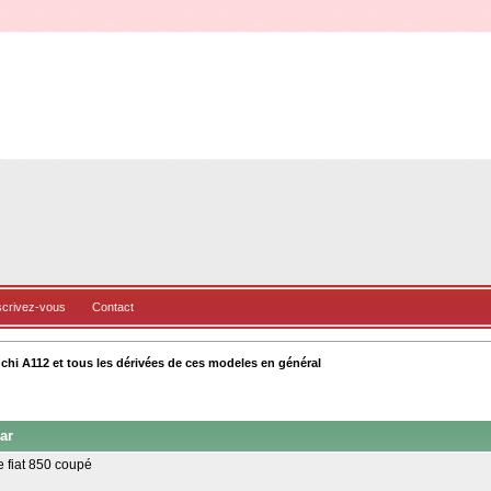
scrivez-vous
Contact
nchi A112 et tous les dérivées de ces modeles en général
ar
 fiat 850 coupé