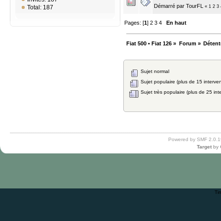
Démarré par
TourFL
«
1
2
3
Total: 187
Pages: [
1
]
2
3
4
En haut
Fiat 500 • Fiat 126
»
Forum
»
Détent
Sujet normal
Sujet populaire (plus de 15 interven
Sujet très populaire (plus de 25 int
Powered by SMF 2.0.1
Target
by
Ti