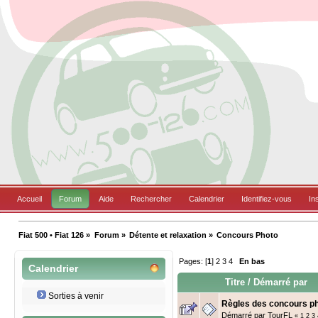
Accueil
Forum
Aide
Rechercher
Calendrier
Identifiez-vous
In
Fiat 500 • Fiat 126
»
Forum
»
Détente et relaxation
»
Concours Photo
Pages: [
1
]
2
3
4
En bas
Calendrier
Titre
/
Démarré par
Sorties à venir
Règles des concours p
Démarré par
TourFL
«
1
2
3