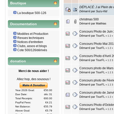
Boutique
DÉPLACÉ: J ai Plein de 
Démarré par
Suzu-Kid
La boutique 500-126
christmas 500
Démarré par
Matthias
Documentation
Concours Photo de Juin 2
Modèles et Production
Démarré par
TourFL
«
1
2
»
Revues techniques
Notices d'entretien
Concours Photo Mai 2018: 
Clubs, assos et blogs
Démarré par
TourFL
«
1
2
»
Cote 500/126/dérivés
Concours Photo d'Avril 
Démarré par
TourFL
«
1
2
3
donation
Concours photo de Mar
Merci de nous aider !
Démarré par
TourFL
«
1
2
3
Allez hop, des sousous !
Concours photo de Févrie
Démarré par
TourFL
«
1
2
3
Year 2026 Goal:
€50.00
Concours photo de Janv
Due Date:
déc 31
Démarré par
TourFL
«
1
2
»
Total Receipts:
€60.00
PayPal Fees:
€4.21
Concours Photo d'Octobr
Net Balance:
€55.79
Démarré par
TourFL
«
1
2
3
Above Goal:
€5.79