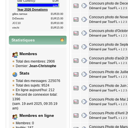
Site Currency:
EUR
Concours photo de Dece
112%
Démarré par
TourFL
«
1
2
3
Year 2026 Donations
gilles.tarroux
EUR20.00
Concours photo de Nove
DrDesoto
EUR15.00
Démarré par
TourFL
«
1
2
3
JCC10
EUR10.00
vinchi
EUR15.00
Concours photo d'Octobr
Démarré par
TourFL
«
1
2
3
Statistiques
Concours photo de Sept
Démarré par
TourFL
«
1
2
3
Membres
Concours photo d'août 20
Total des membres: 2906
Démarré par
TourFL
«
1
2
3
Dernier:
Jean-Christophe
Concours Photo de Juill
Stats
Démarré par
TourFL
«
1
2
3
Total des messages: 225076
Total des sujets: 9524
Concours Photo de Juin 2
En ligne aujourd'hui: 212
Démarré par
TourFL
«
1
2
3
Record de connexion total:
1396
Concours Photo de Mai 201
(sam. 19 avril 2025, 09:35:19
Démarré par
TourFL
«
1
2
3
am)
Concours Photo d'Avril 2
Membres en ligne
Démarré par
TourFL
«
1
2
3
Membres: 0
Concours Photo de Mars 2
Invités: 187