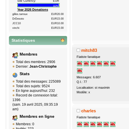
Site Currency:
EUR
112%
Year 2026 Donations
gilles.tarroux
EUR20.00
DrDesoto
EUR15.00
JCC10
EUR10.00
vinchi
EUR15.00
Statistiques
mitch83
Membres
Fiatiste fanatique
Total des membres: 2906
Dernier:
Jean-Christophe
Stats
Messages: 6.607
Total des messages: 225089
Q.I.: 77
Total des sujets: 9524
Localisation: st maximin
En ligne aujourd'hui: 232
Modèle: x
Record de connexion total:
1396
(sam. 19 avril 2025, 09:35:19
am)
charles
Membres en ligne
Fiatiste fanatique
Membres: 0
Invités: 223