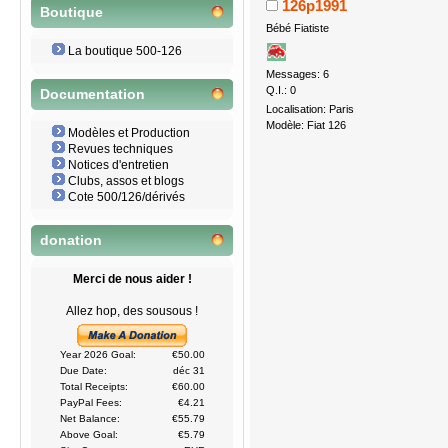
126p1991
Boutique
Bébé Fiatiste
La boutique 500-126
Messages: 6
Q.I.: 0
Documentation
Localisation: Paris
Modèle: Fiat 126
Modèles et Production
Revues techniques
Notices d'entretien
Clubs, assos et blogs
Cote 500/126/dérivés
donation
Merci de nous aider !
Allez hop, des sousous !
Year 2026 Goal:
€50.00
Due Date:
déc 31
Total Receipts:
€60.00
PayPal Fees:
€4.21
Net Balance:
€55.79
Above Goal:
€5.79