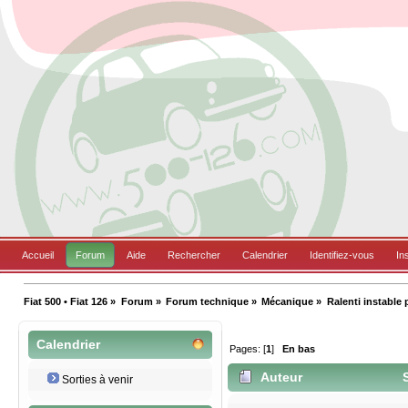
Accueil
Forum
Aide
Rechercher
Calendrier
Identifiez-vous
In
Fiat 500 • Fiat 126
»
Forum
»
Forum technique
»
Mécanique
»
Ralenti instable
Calendrier
Pages: [
1
]
En bas
Auteur
S
Sorties à venir