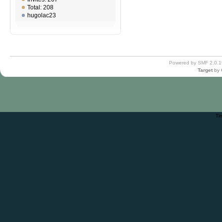
Total: 208
hugolac23
Powered by SMF 2.0.1
Target
by
Ti