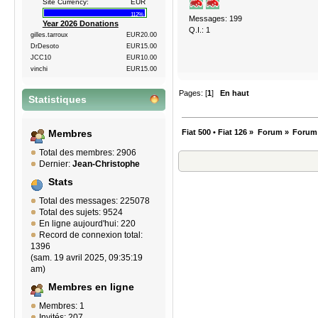
Site Currency:
EUR
112%
Messages: 199
Year 2026 Donations
Q.I.: 1
gilles.tarroux
EUR20.00
DrDesoto
EUR15.00
JCC10
EUR10.00
vinchi
EUR15.00
Pages: [
1
]
En haut
Statistiques
Fiat 500 • Fiat 126
»
Forum
»
Forum
Membres
Total des membres: 2906
Dernier:
Jean-Christophe
Stats
Total des messages: 225078
Total des sujets: 9524
En ligne aujourd'hui: 220
Record de connexion total:
1396
(sam. 19 avril 2025, 09:35:19
am)
Membres en ligne
Membres: 1
Invités: 207