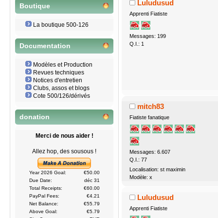
Luludusud
Boutique
Apprenti Fiatiste
La boutique 500-126
Messages: 199
Q.I.: 1
Documentation
Modèles et Production
Revues techniques
Notices d'entretien
Clubs, assos et blogs
Cote 500/126/dérivés
mitch83
donation
Fiatiste fanatique
Merci de nous aider !
Allez hop, des sousous !
Messages: 6.607
Q.I.: 77
Localisation: st maximin
Year 2026 Goal:
€50.00
Modèle: x
Due Date:
déc 31
Total Receipts:
€60.00
Luludusud
PayPal Fees:
€4.21
Net Balance:
€55.79
Apprenti Fiatiste
Above Goal:
€5.79