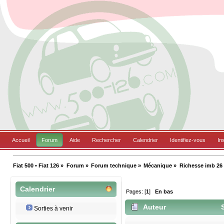
Accueil
Forum
Aide
Rechercher
Calendrier
Identifiez-vous
In
Fiat 500 • Fiat 126
»
Forum
»
Forum technique
»
Mécanique
»
Richesse imb 26
Calendrier
Pages: [
1
]
En bas
Auteur
S
Sorties à venir