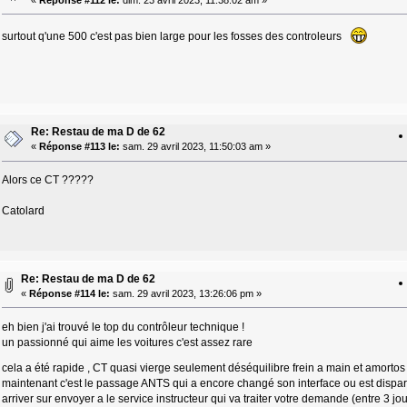
surtout q'une 500 c'est pas bien large pour les fosses des controleurs
Re: Restau de ma D de 62
«
Réponse #113 le:
sam. 29 avril 2023, 11:50:03 am »
Alors ce CT ?????
Catolard
Re: Restau de ma D de 62
«
Réponse #114 le:
sam. 29 avril 2023, 13:26:06 pm »
eh bien j'ai trouvé le top du contrôleur technique !
un passionné qui aime les voitures c'est assez rare
cela a été rapide , CT quasi vierge seulement déséquilibre frein a main et amortos ar
maintenant c'est le passage ANTS qui a encore changé son interface ou est disparu
arriver sur envoyer a le service instructeur qui va traiter votre demande (entre 3 jou