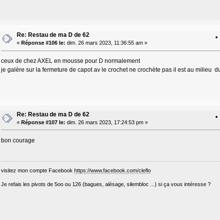
Re: Restau de ma D de 62
«
Réponse #106 le:
dim. 26 mars 2023, 11:36:55 am »
ceux de chez AXEL en mousse pour D normalement
je galère sur la fermeture de capot av le crochet ne crochète pas il est au milieu 
Re: Restau de ma D de 62
«
Réponse #107 le:
dim. 26 mars 2023, 17:24:53 pm »
bon courage
visitez mon compte Facebook
https://www.facebook.com/cleflo
Je refais les pivots de 5oo ou 126 (bagues, alésage, silembloc ...) si ça vous intéresse ?