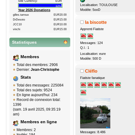
Site Currency:
EUR
Localisation: TOULOUSE
112%
Modèle: 5ooD
Year 2026 Donations
gilles.tarroux
EUR20.00
DrDesoto
EUR15.00
la biscotte
JCC10
EUR10.00
Apprenti Fiatiste
vinchi
EUR15.00
Statistiques
Messages: 124
Q.I.: 1
Localisation: eure
Membres
Modèle: 500 D
Total des membres: 2906
Dernier:
Jean-Christophe
Cléflo
Stats
Fiatiste fanatique
Total des messages: 225084
Total des sujets: 9524
En ligne aujourd'hui: 234
Record de connexion total:
1396
(sam. 19 avril 2025, 09:35:19
am)
Membres en ligne
Membres: 2
Messages: 8.486
Invités: 194