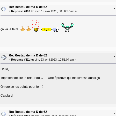
Re: Restau de ma D de 62
«
Réponse #110 le:
mer. 19 avril 2023, 08:56:37 am »
ça va le faire
Re: Restau de ma D de 62
«
Réponse #111 le:
dim. 23 avril 2023, 10:51:04 am »
Hello,
Impatient de lire le retour du CT .. Une épreuve qui me stresse aussi ça ..
On croise les doigts pour toi ;-)
Catolard
Re: Restau de ma D de 62
«
Réponse #112 le:
dim. 23 avril 2023, 11:38:02 am »