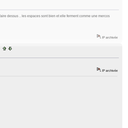
 a faire dessus .. les espaces sont bien et elle ferment comme une mercos
IP archivée
IP archivée