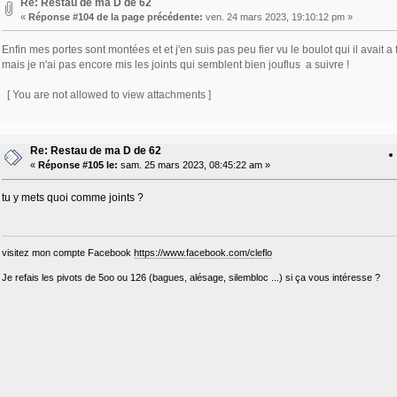
Re: Restau de ma D de 62
«
Réponse #104 de la page précédente:
ven. 24 mars 2023, 19:10:12 pm »
Enfin mes portes sont montées et et j'en suis pas peu fier vu le boulot qui il avait
mais je n'ai pas encore mis les joints qui semblent bien jouflus a suivre !
[ You are not allowed to view attachments ]
Re: Restau de ma D de 62
«
Réponse #105 le:
sam. 25 mars 2023, 08:45:22 am »
tu y mets quoi comme joints ?
visitez mon compte Facebook
https://www.facebook.com/cleflo
Je refais les pivots de 5oo ou 126 (bagues, alésage, silembloc ...) si ça vous intéresse ?