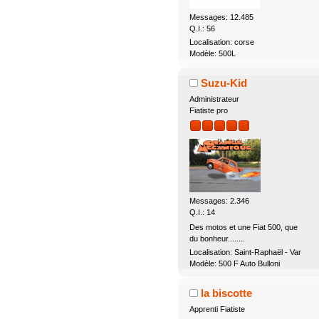
Messages: 12.485
Q.I.: 56
Localisation: corse
Modèle: 500L
Suzu-Kid
Administrateur
Fiatiste pro
Messages: 2.346
Q.I.: 14
Des motos et une Fiat 500, que
du bonheur........
Localisation: Saint-Raphaël - Var
Modèle: 500 F Auto Bulloni
la biscotte
Apprenti Fiatiste