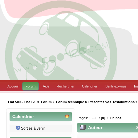
Accueil
Forum
Aide
Rechercher
Calendrier
Identifiez-vous
In
Fiat 500 • Fiat 126
»
Forum
»
Forum technique
»
Présentez vos  restaurations
»
Calendrier
Pages:
1
...
6
7
[
8
]
9
En bas
Auteur
S
Sorties à venir