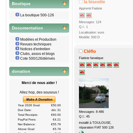
la biscotte
Boutique
Apprenti Fiatiste
La boutique 500-126
Messages: 124
Q.I.: 1
Documentation
Localisation: eure
Modèle: 500 D
Modèles et Production
Revues techniques
Notices d'entretien
Cléflo
Clubs, assos et blogs
Fiatiste fanatique
Cote 500/126/dérivés
donation
Merci de nous aider !
Allez hop, des sousous !
Year 2026 Goal:
€50.00
Due Date:
déc 31
Messages: 8.486
Total Receipts:
€60.00
Q.I.: 45
PayPal Fees:
€4.21
installé à TOULOUSE,
Net Balance:
€55.79
réparation FIAT 500 126
Above Goal:
€5.79