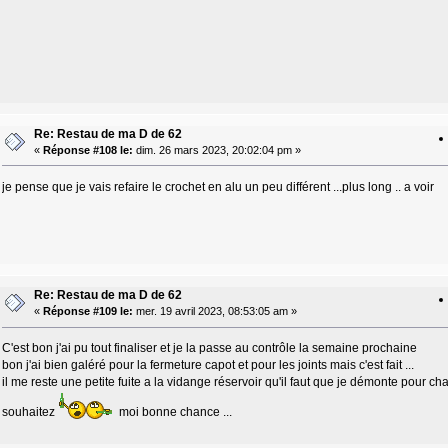
Re: Restau de ma D de 62
«
Réponse #108 le:
dim. 26 mars 2023, 20:02:04 pm »
je pense que je vais refaire le crochet en alu un peu différent ...plus long .. a voir
Re: Restau de ma D de 62
«
Réponse #109 le:
mer. 19 avril 2023, 08:53:05 am »
C'est bon j'ai pu tout finaliser et je la passe au contrôle la semaine prochaine
bon j'ai bien galéré pour la fermeture capot et pour les joints mais c'est fait ...
il me reste une petite fuite a la vidange réservoir qu'il faut que je démonte pour chan
souhaitez
moi bonne chance ...