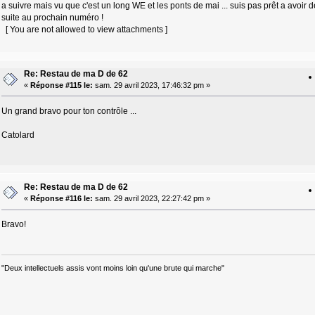
a suivre mais vu que c'est un long WE et les ponts de mai ... suis pas prêt a avoir d
suite au prochain numéro !
[ You are not allowed to view attachments ]
Re: Restau de ma D de 62
«
Réponse #115 le:
sam. 29 avril 2023, 17:46:32 pm »
Un grand bravo pour ton contrôle ...
Catolard
Re: Restau de ma D de 62
«
Réponse #116 le:
sam. 29 avril 2023, 22:27:42 pm »
Bravo!
"Deux intellectuels assis vont moins loin qu'une brute qui marche"