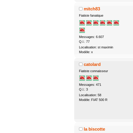
mitch83
Fiatiste fanatique
Messages: 6.607
Q.I.: 77
Localisation: st maximin
Modèle: x
catolard
Fiatiste connaisseur
Messages: 471
Q.I.: 3
Localisation: 58
Modèle: FIAT 500 R
la biscotte