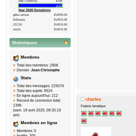
Site Currency:
EUR
112%
Year 2026 Donations
gilles.tarroux
EUR20.00
DrDesoto
EUR15.00
JCC10
EUR10.00
vinchi
EUR15.00
Statistiques
Membres
Total des membres: 2906
Dernier:
Jean-Christophe
Stats
Total des messages: 225076
Total des sujets: 9524
En ligne aujourd'hui: 212
charles
Record de connexion total:
1396
Fiatiste fanatique
(sam. 19 avril 2025, 09:35:19
am)
Membres en ligne
Membres: 0
Invités: 200