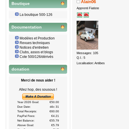
Alain06
Boutique
Apprenti Fiatiste
La boutique 500-126
Documentation
Modèles et Production
Revues techniques
Notices d'entretien
Clubs, assos et blogs
Messages: 105
Cote 500/126/dérivés
Q.I.: 5
Localisation: Antibes
donation
Merci de nous aider !
Allez hop, des sousous !
Year 2026 Goal:
€50.00
Due Date:
déc 31
Total Receipts:
€60.00
PayPal Fees:
€4.21
Net Balance:
€55.79
Above Goal:
€5.79