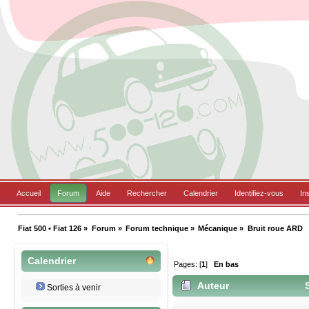
Accueil
Forum
Aide
Rechercher
Calendrier
Identifiez-vous
In
Fiat 500 • Fiat 126
»
Forum
»
Forum technique
»
Mécanique
»
Bruit roue ARD
Calendrier
Pages: [
1
]
En bas
Auteur
S
Sorties à venir