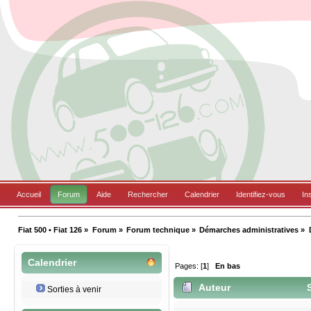
Accueil
Forum
Aide
Rechercher
Calendrier
Identifiez-vous
In
Fiat 500 • Fiat 126
»
Forum
»
Forum technique
»
Démarches administratives
»
Calendrier
Pages: [
1
]
En bas
Auteur
S
Sorties à venir