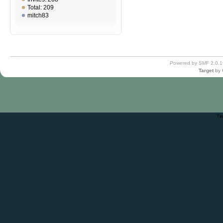
Total: 209
mitch83
Powered by SMF 2.0.1
Target
by
Ti