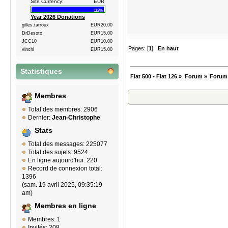
Site Currency:
EUR
112%
Year 2026 Donations
gilles.tarroux
EUR20.00
DrDesoto
EUR15.00
JCC10
EUR10.00
Pages: [
1
]
En haut
vinchi
EUR15.00
Statistiques
Fiat 500 • Fiat 126
»
Forum
»
Forum
Membres
Total des membres: 2906
Dernier:
Jean-Christophe
Stats
Total des messages: 225077
Total des sujets: 9524
En ligne aujourd'hui: 220
Record de connexion total:
1396
(sam. 19 avril 2025, 09:35:19
am)
Membres en ligne
Membres: 1
Invités: 208