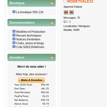
RODETVALE13
Boutique
Apprenti Fiatiste
La boutique 500-126
Messages: 70
Q.I.: 1
Documentation
Localisation: Martigues
Modèle: 500R
Modèles et Production
Revues techniques
Notices d'entretien
Clubs, assos et blogs
Cote 500/126/dérivés
donation
Merci de nous aider !
Allez hop, des sousous !
Year 2026 Goal:
€50.00
Due Date:
déc 31
Total Receipts:
€60.00
PayPal Fees:
€4.21
Net Balance:
€55.79
Above Goal:
€5.79