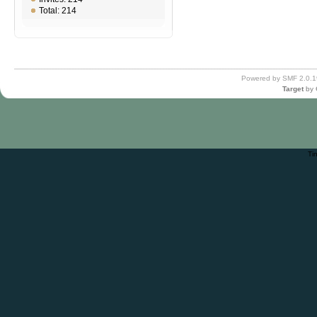
Total: 214
Powered by SMF 2.0.1
Target
by
Ti