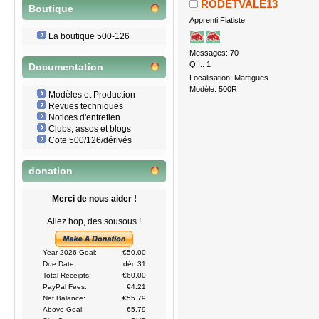
RODETVALE13
Boutique
Apprenti Fiatiste
La boutique 500-126
Messages: 70
Q.I.: 1
Documentation
Localisation: Martigues
Modèle: 500R
Modèles et Production
Revues techniques
Notices d'entretien
Clubs, assos et blogs
Cote 500/126/dérivés
donation
Merci de nous aider !
Allez hop, des sousous !
Year 2026 Goal:
€50.00
Due Date:
déc 31
Total Receipts:
€60.00
PayPal Fees:
€4.21
Net Balance:
€55.79
Above Goal:
€5.79