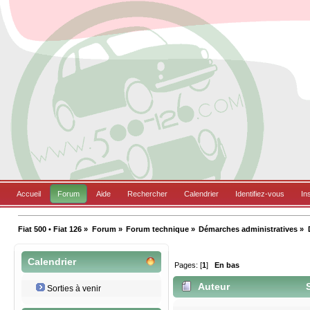
Accueil
Forum
Aide
Rechercher
Calendrier
Identifiez-vous
In
Fiat 500 • Fiat 126
»
Forum
»
Forum technique
»
Démarches administratives
»
Calendrier
Pages: [
1
]
En bas
Auteur
S
Sorties à venir