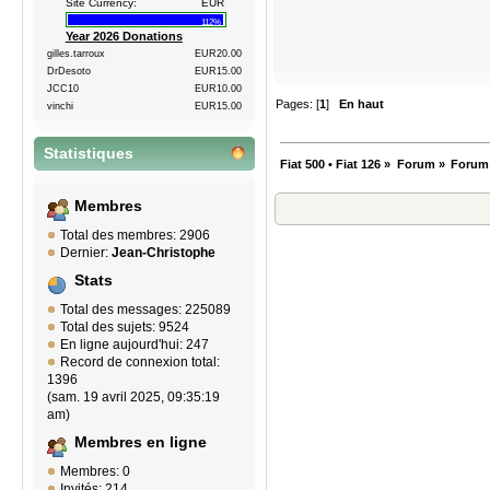
Site Currency:
EUR
112%
Year 2026 Donations
gilles.tarroux
EUR20.00
DrDesoto
EUR15.00
JCC10
EUR10.00
Pages: [
1
]
En haut
vinchi
EUR15.00
Statistiques
Fiat 500 • Fiat 126
»
Forum
»
Forum
Membres
Total des membres: 2906
Dernier:
Jean-Christophe
Stats
Total des messages: 225089
Total des sujets: 9524
En ligne aujourd'hui: 247
Record de connexion total:
1396
(sam. 19 avril 2025, 09:35:19
am)
Membres en ligne
Membres: 0
Invités: 214