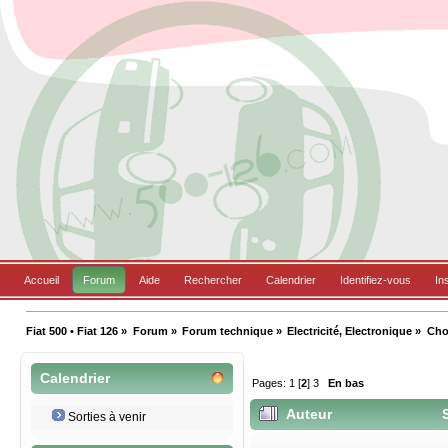
Accueil
Forum
Aide
Rechercher
Calendrier
Identifiez-vous
In
Fiat 500 • Fiat 126
»
Forum
»
Forum technique
»
Electricité, Electronique
»
Choi
Calendrier
Pages:
1
[
2
]
3
En bas
Auteur
S
Sorties à venir