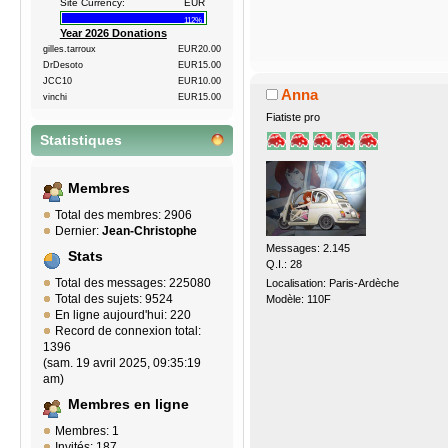
Site Currency:
EUR
112%
Year 2026 Donations
gilles.tarroux
EUR20.00
DrDesoto
EUR15.00
JCC10
EUR10.00
Anna
vinchi
EUR15.00
Fiatiste pro
Statistiques
Membres
Total des membres: 2906
Dernier:
Jean-Christophe
Messages: 2.145
Stats
Q.I.: 28
Total des messages: 225080
Localisation: Paris-Ardèche
Total des sujets: 9524
Modèle: 110F
En ligne aujourd'hui: 220
Record de connexion total:
1396
(sam. 19 avril 2025, 09:35:19
am)
Membres en ligne
Membres: 1
Invités: 187