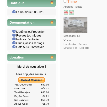
Thino
Boutique
Apprenti Fiatiste
La boutique 500-126
Documentation
Modèles et Production
Revues techniques
Messages: 64
Notices d'entretien
Q.I.: 1
Clubs, assos et blogs
Localisation: Pertuis
Cote 500/126/dérivés
Modèle: FIAT 500 110F
donation
Merci de nous aider !
Allez hop, des sousous !
Year 2026 Goal:
€50.00
Due Date:
déc 31
Total Receipts:
€60.00
PayPal Fees:
€4.21
Net Balance:
€55.79
Above Goal:
€5.79