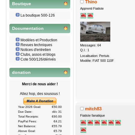
Thino
Boutique
Apprenti Fiatiste
La boutique 500-126
Documentation
Modèles et Production
Revues techniques
Messages: 64
Notices d'entretien
Q.I.: 1
Clubs, assos et blogs
Localisation: Pertuis
Cote 500/126/dérivés
Modèle: FIAT 500 110F
donation
Merci de nous aider !
Allez hop, des sousous !
Year 2026 Goal:
€50.00
mitch83
Due Date:
déc 31
Fiatiste fanatique
Total Receipts:
€60.00
PayPal Fees:
€4.21
Net Balance:
€55.79
Above Goal:
€5.79