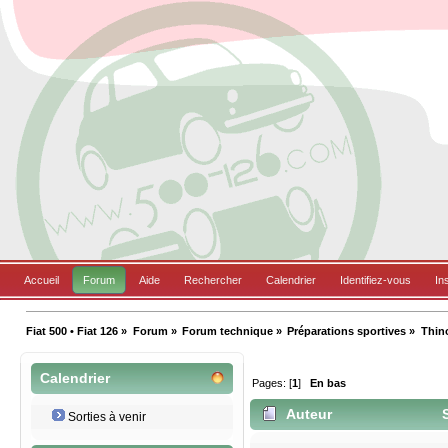
Accueil
Forum
Aide
Rechercher
Calendrier
Identifiez-vous
In
Fiat 500 • Fiat 126
»
Forum
»
Forum technique
»
Préparations sportives
»
Thino
Calendrier
Pages: [
1
]
En bas
Auteur
S
Sorties à venir
fois)