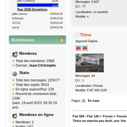
Site Currency:
EUR
Messages: 6.607
112%
Q.I.: 77
Year 2026 Donations
Localisation: st maximin
gilles.tarroux
EUR20.00
Modèle: x
DrDesoto
EUR15.00
JCC10
EUR10.00
vinchi
EUR15.00
Thino
Statistiques
Apprenti Fiatiste
Membres
Total des membres: 2906
Dernier:
Jean-Christophe
Stats
Messages: 64
Total des messages: 225077
Q.I.: 1
Total des sujets: 9524
Localisation: Pertuis
En ligne aujourd'hui: 220
Modèle: FIAT 500 110F
Record de connexion total:
1396
Pages: [
1
]
En haut
(sam. 19 avril 2025, 09:35:19
am)
Membres en ligne
Fiat 500 • Fiat 126
»
Forum
»
Forum
Thino ne marche pas droit, une 'tite
Membres: 2
Invités: 187