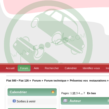
Accueil
Forum
Aide
Rechercher
Calendrier
Identifiez-vous
In
Fiat 500 • Fiat 126
»
Forum
»
Forum technique
»
Présentez vos  restaurations
»
Calendrier
Pages:
1
[
2
]
3
4
...
7
En bas
Auteur
S
Sorties à venir