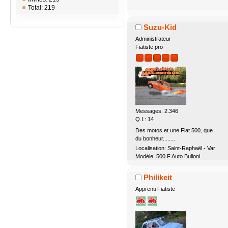
Total: 219
Suzu-Kid
Administrateur
Fiatiste pro
Messages: 2.346
Q.I.: 14
Des motos et une Fiat 500, que
du bonheur........
Localisation: Saint-Raphaël - Var
Modèle: 500 F Auto Bulloni
Philikeit
Apprenti Fiatiste