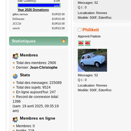
Site Currency:
EUR
Messages: 52
112%
Q.I.: 0
Year 2026 Donations
Localisation: Rennes
gilles.tarroux
EUR20.00
Modèle: 500F, EdenRoc
DrDesoto
EUR15.00
JCC10
EUR10.00
vinchi
EUR15.00
Philikeit
Apprenti Fiatiste
Statistiques
Membres
Total des membres: 2906
Dernier:
Jean-Christophe
Stats
Messages: 52
Q.I.: 0
Total des messages: 225089
Localisation: Rennes
Total des sujets: 9524
Modèle: 500F, EdenRoc
En ligne aujourd'hui: 247
Record de connexion total:
1396
(sam. 19 avril 2025, 09:35:19
am)
Membres en ligne
Membres: 0
Invités: 219