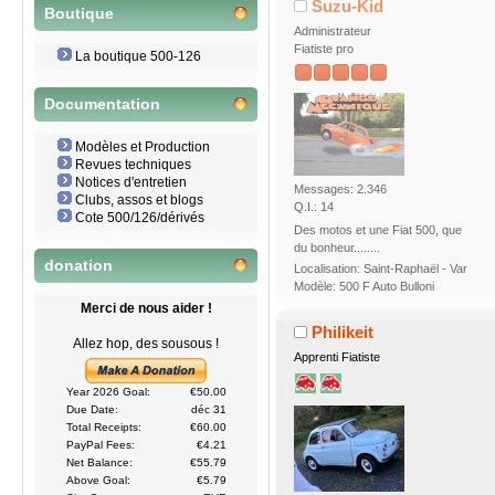
Suzu-Kid
Boutique
Administrateur
Fiatiste pro
La boutique 500-126
Documentation
Modèles et Production
Revues techniques
Notices d'entretien
Messages: 2.346
Clubs, assos et blogs
Q.I.: 14
Cote 500/126/dérivés
Des motos et une Fiat 500, que
du bonheur........
donation
Localisation: Saint-Raphaël - Var
Modèle: 500 F Auto Bulloni
Merci de nous aider !
Philikeit
Allez hop, des sousous !
Apprenti Fiatiste
Year 2026 Goal:
€50.00
Due Date:
déc 31
Total Receipts:
€60.00
PayPal Fees:
€4.21
Net Balance:
€55.79
Above Goal:
€5.79