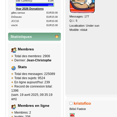
Site Currency:
EUR
112%
Year 2026 Donations
gilles.tarroux
EUR20.00
Messages: 177
DrDesoto
EUR15.00
Q.I.: 5
JCC10
EUR10.00
Localisation: Under sun
vinchi
EUR15.00
Modèle: réduit
Statistiques
Membres
Total des membres: 2906
Dernier:
Jean-Christophe
Stats
Total des messages: 225089
Total des sujets: 9524
En ligne aujourd'hui: 239
Record de connexion total:
1396
(sam. 19 avril 2025, 09:35:19
am)
kristofico
Membres en ligne
Bébé Fiatiste
Membres: 2
Invités: 206