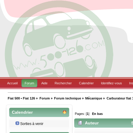
Accueil
Forum
Aide
Rechercher
Calendrier
Identifiez-vous
In
Fiat 500 • Fiat 126
»
Forum
»
Forum technique
»
Mécanique
»
Carburateur fiat
Calendrier
Pages: [
1
]
En bas
Auteur
S
Sorties à venir