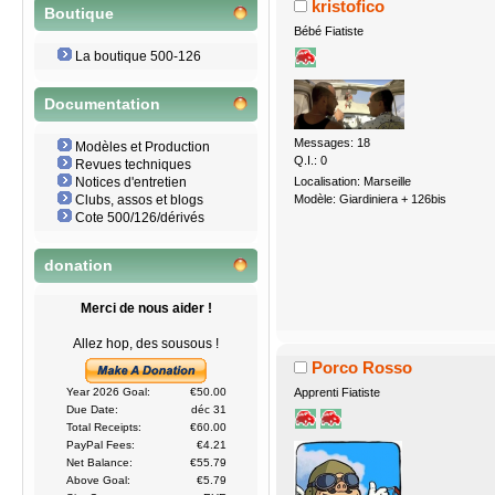
kristofico
Boutique
Bébé Fiatiste
La boutique 500-126
Documentation
Messages: 18
Modèles et Production
Q.I.: 0
Revues techniques
Localisation: Marseille
Notices d'entretien
Modèle: Giardiniera + 126bis
Clubs, assos et blogs
Cote 500/126/dérivés
donation
Merci de nous aider !
Allez hop, des sousous !
Porco Rosso
Apprenti Fiatiste
Year 2026 Goal:
€50.00
Due Date:
déc 31
Total Receipts:
€60.00
PayPal Fees:
€4.21
Net Balance:
€55.79
Above Goal:
€5.79