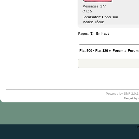
Messages: 177
Q.I.: 5
Localisation: Under sun
Modèle: réduit
Pages: [
1
]
En haut
Fiat 500 • Fiat 126
»
Forum
»
Forum
Powered by SMF 2.0.1
Target
by
Ti