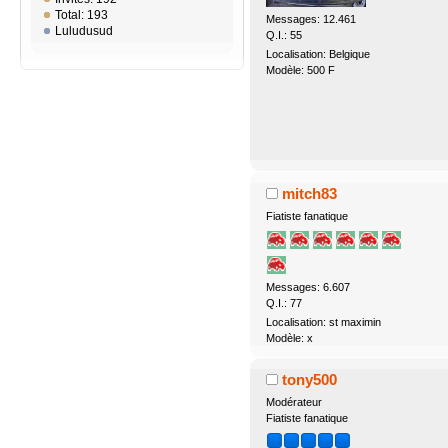
Total: 193
Messages: 12.461
Luludusud
Q.I.: 55
Localisation: Belgique
Modèle: 500 F
mitch83
Fiatiste fanatique
Messages: 6.607
Q.I.: 77
Localisation: st maximin
Modèle: x
tony500
Modérateur
Fiatiste fanatique