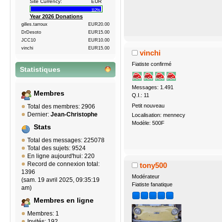
Site Currency:
EUR
112%
Year 2026 Donations
gilles.tarroux
EUR20.00
DrDesoto
EUR15.00
JCC10
EUR10.00
vinchi
EUR15.00
vinchi
Fiatiste confirmé
Statistiques
Messages: 1.491
Membres
Q.I.: 11
Petit nouveau
Total des membres: 2906
Dernier:
Jean-Christophe
Localisation: mennecy
Modèle: 500F
Stats
Total des messages: 225078
Total des sujets: 9524
En ligne aujourd'hui: 220
Record de connexion total:
tony500
1396
Modérateur
(sam. 19 avril 2025, 09:35:19
Fiatiste fanatique
am)
Membres en ligne
Membres: 1
Invités: 192