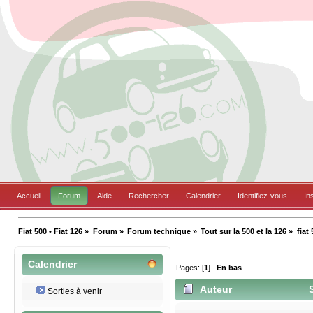
Accueil
Forum
Aide
Rechercher
Calendrier
Identifiez-vous
In
Fiat 500 • Fiat 126
»
Forum
»
Forum technique
»
Tout sur la 500 et la 126
»
fiat
Calendrier
Pages: [
1
]
En bas
Auteur
S
Sorties à venir