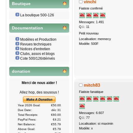
vinchi
Boutique
Fiatiste confirmé
La boutique 500-126
Messages: 1.491
Q.I.: 11
Documentation
Petit nouveau
Localisation: mennecy
Modèles et Production
Modèle: 500F
Revues techniques
Notices d'entretien
Clubs, assos et blogs
Cote 500/126/dérivés
donation
Merci de nous aider !
mitch83
Fiatiste fanatique
Allez hop, des sousous !
Year 2026 Goal:
€50.00
Due Date:
déc 31
Messages: 6.607
Total Receipts:
€60.00
Q.I.: 77
PayPal Fees:
€4.21
Localisation: st maximin
Net Balance:
€55.79
Modèle: x
Above Goal:
€5.79