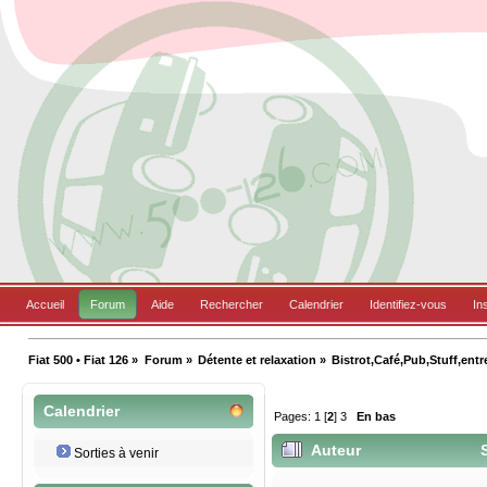
Accueil
Forum
Aide
Rechercher
Calendrier
Identifiez-vous
In
Fiat 500 • Fiat 126
»
Forum
»
Détente et relaxation
»
Bistrot,Café,Pub,Stuff,entr
Calendrier
Pages:
1
[
2
]
3
En bas
Auteur
S
Sorties à venir
fois)