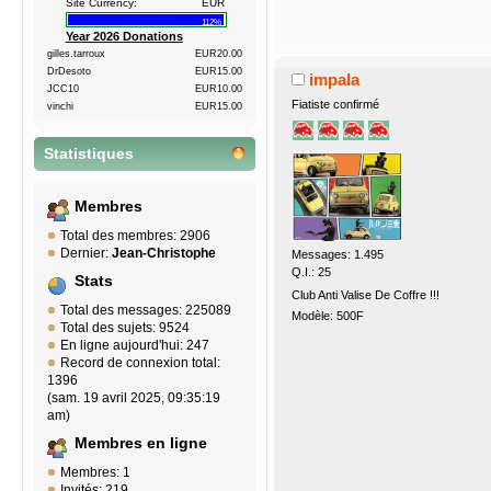
Site Currency:
EUR
112%
Year 2026 Donations
gilles.tarroux
EUR20.00
DrDesoto
EUR15.00
impala
JCC10
EUR10.00
Fiatiste confirmé
vinchi
EUR15.00
Statistiques
Membres
Total des membres: 2906
Dernier:
Jean-Christophe
Messages: 1.495
Q.I.: 25
Stats
Club Anti Valise De Coffre !!!
Total des messages: 225089
Modèle: 500F
Total des sujets: 9524
En ligne aujourd'hui: 247
Record de connexion total:
1396
(sam. 19 avril 2025, 09:35:19
am)
Membres en ligne
Membres: 1
Invités: 219