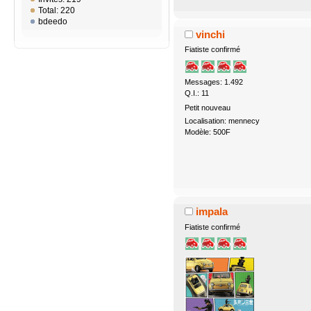
Total: 220
bdeedo
vinchi
Fiatiste confirmé
Messages: 1.492
Q.I.: 11
Petit nouveau
Localisation: mennecy
Modèle: 500F
impala
Fiatiste confirmé