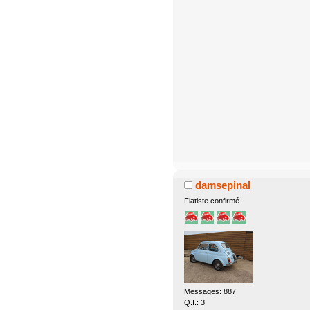
damsepinal
Fiatiste confirmé
Messages: 887
Q.I.: 3