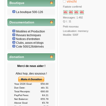
vinchi
Boutique
Fiatiste confirmé
La boutique 500-126
Messages: 1.492
Q.I.: 11
Documentation
Petit nouveau
Localisation: mennecy
Modèles et Production
Modèle: 500F
Revues techniques
Notices d'entretien
Clubs, assos et blogs
Cote 500/126/dérivés
donation
Merci de nous aider !
Allez hop, des sousous !
Year 2026 Goal:
€50.00
Due Date:
déc 31
Total Receipts:
€60.00
PayPal Fees:
€4.21
Net Balance:
€55.79
Above Goal:
€5.79