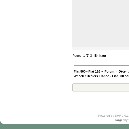
Pages:
1
[
2
]
3
En haut
Fiat 500 • Fiat 126
»
Forum
»
Détent
Wheeler Dealers France - Fiat 500 co
Powered by SMF 2.0.1
Target
by