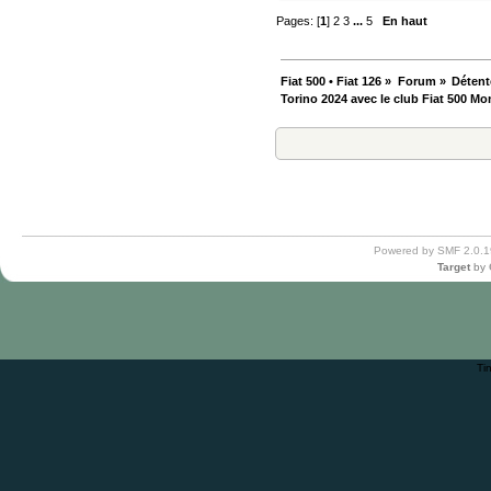
Pages: [
1
]
2
3
...
5
En haut
Fiat 500 • Fiat 126
»
Forum
»
Détent
Torino 2024 avec le club Fiat 500 Monte
Powered by SMF 2.0.1
Target
by
Ti