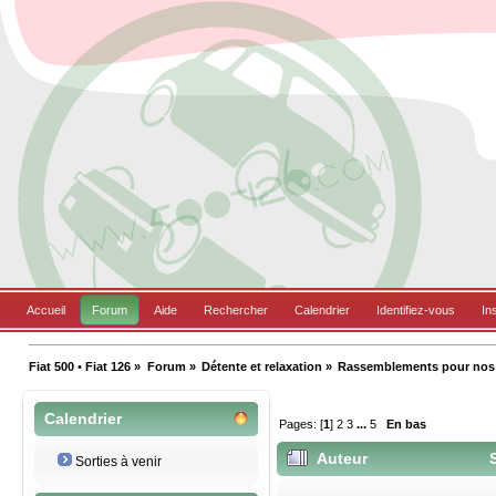
Accueil
Forum
Aide
Rechercher
Calendrier
Identifiez-vous
In
Fiat 500 • Fiat 126
»
Forum
»
Détente et relaxation
»
Rassemblements pour nos B
Calendrier
Pages: [
1
]
2
3
...
5
En bas
Auteur
S
Sorties à venir