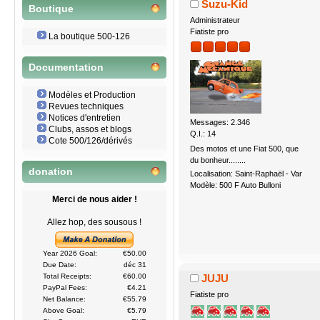
Suzu-Kid
Boutique
Administrateur
Fiatiste pro
La boutique 500-126
Documentation
Modèles et Production
Revues techniques
Notices d'entretien
Messages: 2.346
Clubs, assos et blogs
Q.I.: 14
Cote 500/126/dérivés
Des motos et une Fiat 500, que
du bonheur........
donation
Localisation: Saint-Raphaël - Var
Modèle: 500 F Auto Bulloni
Merci de nous aider !
Allez hop, des sousous !
Year 2026 Goal:
€50.00
Due Date:
déc 31
JUJU
Total Receipts:
€60.00
PayPal Fees:
€4.21
Fiatiste pro
Net Balance:
€55.79
Above Goal:
€5.79