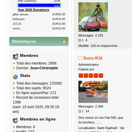
Site Currency:
EUR
112%
Year 2026 Donations
gilles.tarroux
EUR20.00
DrDesoto
EUR15.00
JCC10
EUR10.00
vinchi
EUR15.00
Messages: 2.153
Q.I.: 4
Statistiques
Modèle: 126 et cinquecento
Membres
Suzu-Kid
Total des membres: 2906
Administrateur
Dernier:
Jean-Christophe
Fiatiste pro
Stats
Total des messages: 225082
Total des sujets: 9524
En ligne aujourd'hui: 213
Record de connexion total:
1396
Messages: 2.346
(sam. 19 avril 2025, 09:35:19
Q.I.: 14
am)
Des motos et une Fiat 500, que
Membres en ligne
du bonheur........
Membres: 0
Localisation: Saint-Raphaël - Var
Invités: 223