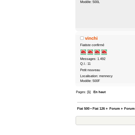
Modèle: 500L
vinchi
Fiatiste confirmé
Messages: 1.492
Q.I.: 11
Petit nouveau
Localisation: mennecy
Modèle: 500F
Pages: [
1
]
En haut
Fiat 500 • Fiat 126
»
Forum
»
Forum