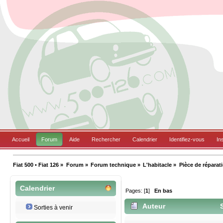
Accueil
Forum
Aide
Rechercher
Calendrier
Identifiez-vous
In
Fiat 500 • Fiat 126
»
Forum
»
Forum technique
»
L'habitacle
»
Pièce de réparat
Calendrier
Pages: [
1
]
En bas
Auteur
S
Sorties à venir