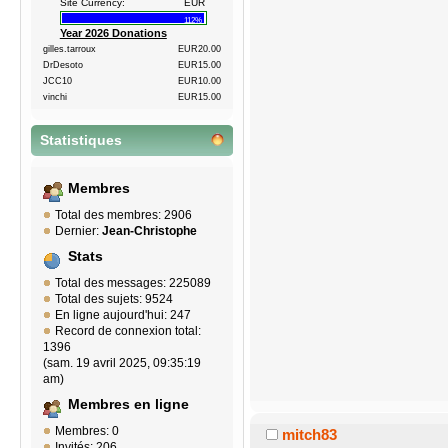
Site Currency:
EUR
112%
Year 2026 Donations
gilles.tarroux
EUR20.00
DrDesoto
EUR15.00
JCC10
EUR10.00
vinchi
EUR15.00
Statistiques
Membres
Total des membres: 2906
Dernier:
Jean-Christophe
Stats
Total des messages: 225089
Total des sujets: 9524
En ligne aujourd'hui: 247
Record de connexion total:
1396
(sam. 19 avril 2025, 09:35:19
am)
Membres en ligne
Membres: 0
mitch83
Invités: 206