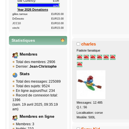
Site Currency:
EUR
112%
Year 2026 Donations
gilles.tarroux
EUR20.00
DrDesoto
EUR15.00
JCC10
EUR10.00
vinchi
EUR15.00
Statistiques
charles
Fiatiste fanatique
Membres
Total des membres: 2906
Dernier:
Jean-Christophe
Stats
Total des messages: 225089
Total des sujets: 9524
En ligne aujourd'hui: 234
Record de connexion total:
1396
Messages: 12.485
(sam. 19 avril 2025, 09:35:19
Q.I.: 56
am)
Localisation: corse
Membres en ligne
Modèle: 500L
Membres: 3
Invités: 210