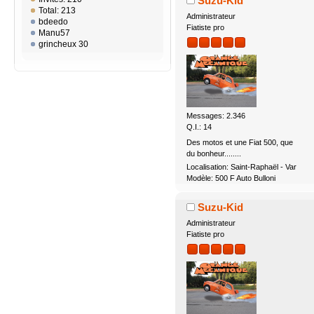
Suzu-Kid
Total: 213
Administrateur
bdeedo
Fiatiste pro
Manu57
grincheux 30
Messages: 2.346
Q.I.: 14
Des motos et une Fiat 500, que
du bonheur........
Localisation: Saint-Raphaël - Var
Modèle: 500 F Auto Bulloni
Suzu-Kid
Administrateur
Fiatiste pro