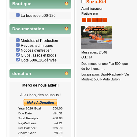
Suzu-Kid
Boutique
Administrateur
Fiatiste pro
La boutique 500-126
Documentation
Modèles et Production
Revues techniques
Notices d'entretien
Messages: 2.346
Clubs, assos et blogs
Q.I.: 14
Cote 500/126/dérivés
Des motos et une Fiat 500, que
du bonheur........
donation
Localisation: Saint-Raphaël - Var
Modèle: 500 F Auto Bulloni
Merci de nous aider !
Allez hop, des sousous !
Year 2026 Goal:
€50.00
Due Date:
déc 31
Total Receipts:
€60.00
PayPal Fees:
€4.21
Net Balance:
€55.79
Above Goal:
€5.79