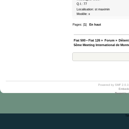
Q.I.: 77
Localisation: st maximin
Modèle: x
Pages: [
1
]
En haut
Fiat 500 • Fiat 126
»
Forum
»
Détent
5ème Meeting International de Monte-C
Powered by SMF 2.0.1
Embedd
Target
by
Ti