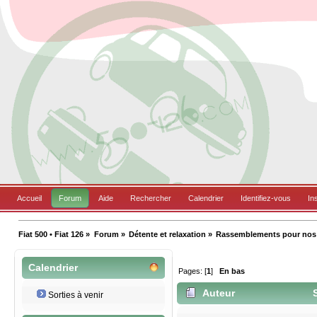
Accueil
Forum
Aide
Rechercher
Calendrier
Identifiez-vous
In
Fiat 500 • Fiat 126
»
Forum
»
Détente et relaxation
»
Rassemblements pour nos B
Calendrier
Pages: [
1
]
En bas
Auteur
S
Sorties à venir
(Lu 5254 fois)