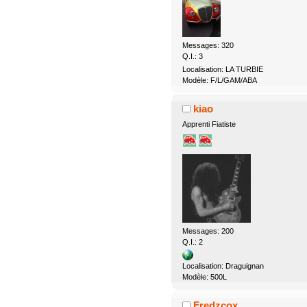
Messages: 320
Q.I.: 3
Localisation: LA TURBIE
Modèle: F/L/GAM/ABA
kiao
Apprenti Fiatiste
Messages: 200
Q.I.: 2
Localisation: Draguignan
Modèle: 500L
Fredzcox