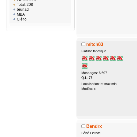
Total: 208
brunad
MBA
Cléflo
mitch83
Fiatiste fanatique
Messages: 6.607
Q.I.: 77
Localisation: st maximin
Modèle: x
Bendrx
Bébé Fiatiste