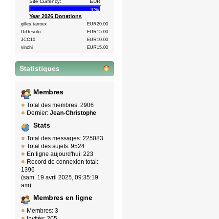
Site Currency:
EUR
112%
Year 2026 Donations
gilles.tarroux
EUR20.00
DrDesoto
EUR15.00
JCC10
EUR10.00
vinchi
EUR15.00
Statistiques
Membres
Total des membres: 2906
Dernier:
Jean-Christophe
Stats
Total des messages: 225083
Total des sujets: 9524
En ligne aujourd'hui: 223
Record de connexion total:
1396
(sam. 19 avril 2025, 09:35:19
am)
Membres en ligne
Membres: 3
Invités: 205