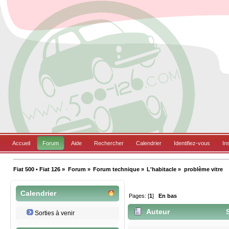
Accueil
Forum
Aide
Rechercher
Calendrier
Identifiez-vous
In
Fiat 500 • Fiat 126
»
Forum
»
Forum technique
»
L'habitacle
»
problème vitre
Calendrier
Pages: [
1
]
En bas
Auteur
S
Sorties à venir