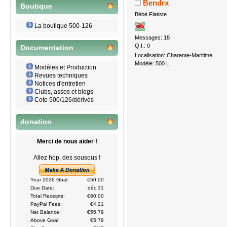
Bendrx
Boutique
Bébé Fiatiste
La boutique 500-126
Messages: 18
Q.I.: 0
Documentation
Localisation: Charente-Maritime
Modèle: 500 L
Modèles et Production
Revues techniques
Notices d'entretien
Clubs, assos et blogs
Cote 500/126/dérivés
donation
Merci de nous aider !
Allez hop, des sousous !
Year 2026 Goal:
€50.00
Due Date:
déc 31
Total Receipts:
€60.00
PayPal Fees:
€4.21
Net Balance:
€55.79
Above Goal:
€5.79