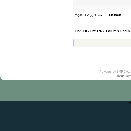
Pages:
1
2
[
3
]
4
5
...
13
En haut
Fiat 500 • Fiat 126
»
Forum
»
Forum
Powered by SMF 2.0.1
Target
by
Ti