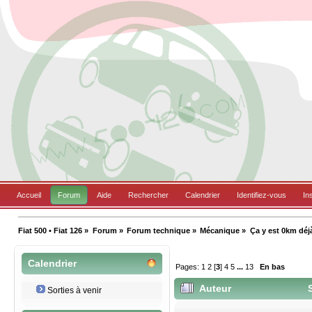
Accueil
Forum
Aide
Rechercher
Calendrier
Identifiez-vous
In
Fiat 500 • Fiat 126
»
Forum
»
Forum technique
»
Mécanique
»
Ça y est 0km déj
Calendrier
Pages:
1
2
[
3
]
4
5
...
13
En bas
Auteur
S
Sorties à venir