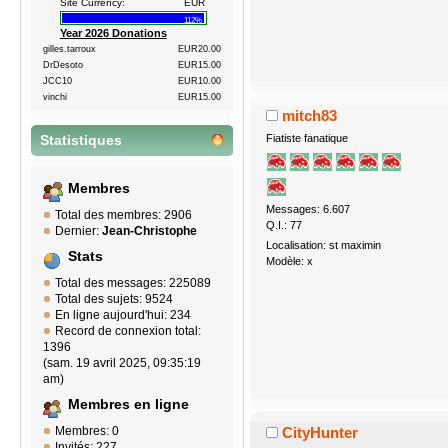
Site Currency:
EUR
112%
Year 2026 Donations
gilles.tarroux
EUR20.00
DrDesoto
EUR15.00
JCC10
EUR10.00
vinchi
EUR15.00
mitch83
Fiatiste fanatique
Statistiques
Membres
Messages: 6.607
Total des membres: 2906
Q.I.: 77
Dernier:
Jean-Christophe
Localisation: st maximin
Stats
Modèle: x
Total des messages: 225089
Total des sujets: 9524
En ligne aujourd'hui: 234
Record de connexion total:
1396
(sam. 19 avril 2025, 09:35:19
am)
Membres en ligne
Membres: 0
CityHunter
Invités: 227