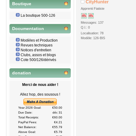
CityHunter
Boutique
Apprenti Fiatiste
La boutique 500-126
Messages: 137
Q.I.: 0
Documentation
Localisation: 78
Modèle: 126-BIS
Modèles et Production
Revues techniques
Notices d'entretien
Clubs, assos et blogs
Cote 500/126/dérivés
donation
Merci de nous aider !
Allez hop, des sousous !
Year 2026 Goal:
€50.00
Due Date:
déc 31
Total Receipts:
€60.00
PayPal Fees:
€4.21
Net Balance:
€55.79
Above Goal:
€5.79