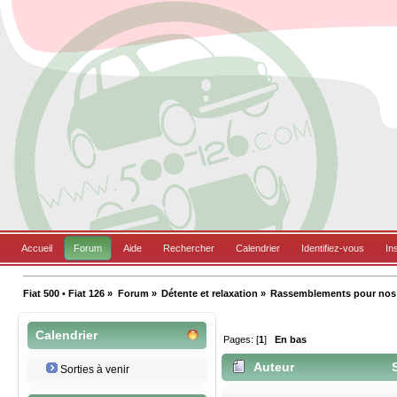
Accueil
Forum
Aide
Rechercher
Calendrier
Identifiez-vous
In
Fiat 500 • Fiat 126
»
Forum
»
Détente et relaxation
»
Rassemblements pour nos B
Calendrier
Pages: [
1
]
En bas
Auteur
S
Sorties à venir