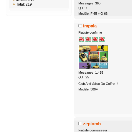
Messages: 365
Total: 219
Q.I.: 7
Modèle: F 65 + G 63
impala
Fiatiste confirmé
Messages: 1.495
Q.I.: 25
Club Anti Valise De Coffre !!!
Modèle: 500F
zeplomb
Fiatiste connaisseur