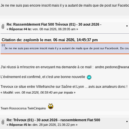
Je ne me suis pas encore inscrit mais il y a autant de mails que de post sur Faceb
Re: Rassemblement Fiat 500 Trévoux (01) - 30 aout 2026 -
«
Réponse #4 le:
ven. 08 mai 2026, 06:28:05 am »
Citation de: zeplomb le mer. 06 mai 2026, 14:45:37 pm
Je ne me suis pas encore inscrit mais il y a autant de mails que de post sur Facebook. Du cou
J'ai réussi à m'inscrire en envoyant ma demande à ce mail : andre.pedone@wana
L’événement est confirmé, et c'est une bonne nouvelle
Trevoux ce situe entre Villefranche sur Saône et Lyon ... avis aux amateurs donc !
«
Modifié: ven. 08 mai 2026, 06:59:40 am par impala
»
Team Rossocorsa TwinCinquino
Re: Trévoux (01) - 30 aout 2026 - rassemblement Fiat 500
«
Réponse #5 le:
dim. 28 juin 2026, 21:36:22 pm »