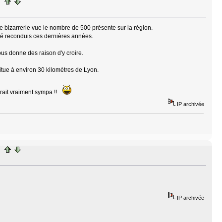
 bizarrerie vue le nombre de 500 présente sur la région.
été reconduis ces dernières années.
ous donne des raison d'y croire.
itue à environ 30 kilomètres de Lyon.
rait vraiment sympa !!
IP archivée
IP archivée