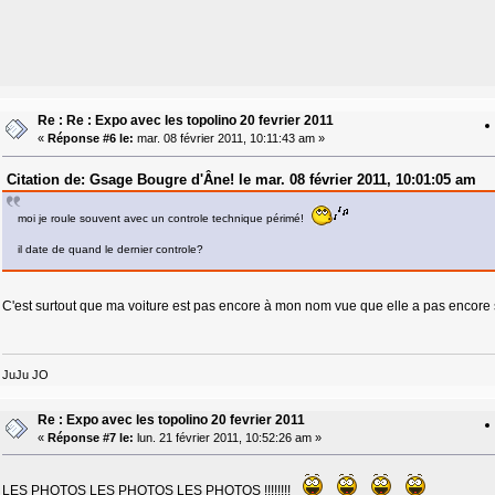
Re : Re : Expo avec les topolino 20 fevrier 2011
«
Réponse #6 le:
mar. 08 février 2011, 10:11:43 am »
Citation de: Gsage Bougre d'Âne! le mar. 08 février 2011, 10:01:05 am
moi je roule souvent avec un controle technique périmé!
il date de quand le dernier controle?
C'est surtout que ma voiture est pas encore à mon nom vue que elle a pas encore 
JuJu JO
Re : Expo avec les topolino 20 fevrier 2011
«
Réponse #7 le:
lun. 21 février 2011, 10:52:26 am »
LES PHOTOS LES PHOTOS LES PHOTOS !!!!!!!!