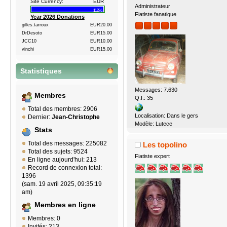
Site Currency:
EUR
Administrateur
112%
Fiatiste fanatique
Year 2026 Donations
gilles.tarroux
EUR20.00
DrDesoto
EUR15.00
JCC10
EUR10.00
vinchi
EUR15.00
Statistiques
Messages: 7.630
Membres
Q.I.: 35
Total des membres: 2906
Localisation: Dans le gers
Dernier:
Jean-Christophe
Modèle: Lutece
Stats
Total des messages: 225082
Les topolino
Total des sujets: 9524
Fiatiste expert
En ligne aujourd'hui: 213
Record de connexion total:
1396
(sam. 19 avril 2025, 09:35:19
am)
Membres en ligne
Membres: 0
Invités: 213