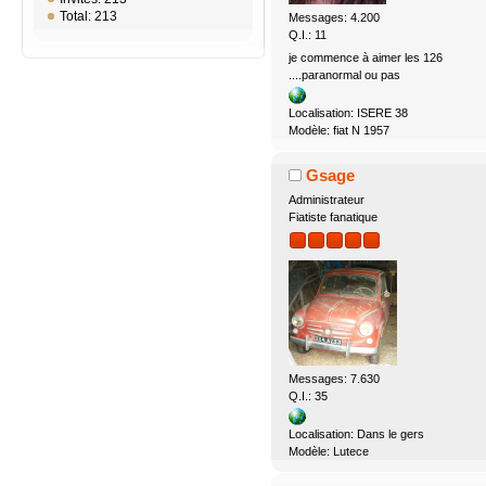
Total: 213
Messages: 4.200
Q.I.: 11
je commence à aimer les 126
....paranormal ou pas
Localisation: ISERE 38
Modèle: fiat N 1957
Gsage
Administrateur
Fiatiste fanatique
Messages: 7.630
Q.I.: 35
Localisation: Dans le gers
Modèle: Lutece