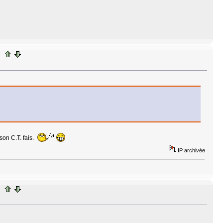
son C.T. fais.
IP archivée