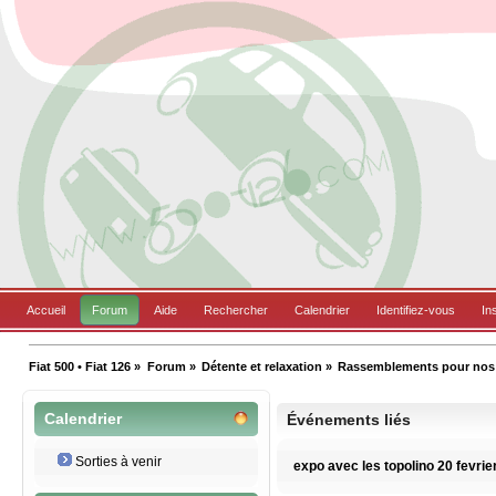
Accueil
Forum
Aide
Rechercher
Calendrier
Identifiez-vous
In
Fiat 500 • Fiat 126
»
Forum
»
Détente et relaxation
»
Rassemblements pour nos B
Calendrier
Événements liés
Sorties à venir
expo avec les topolino 20 fevrie