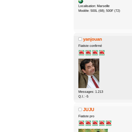
Localisation: Marseille
Modèle: 500L (68); 500F (72)
yanjouan
Fiatiste confirmé
Messages: 1.213
Q.I.: -5
JUJU
Fiatiste pro