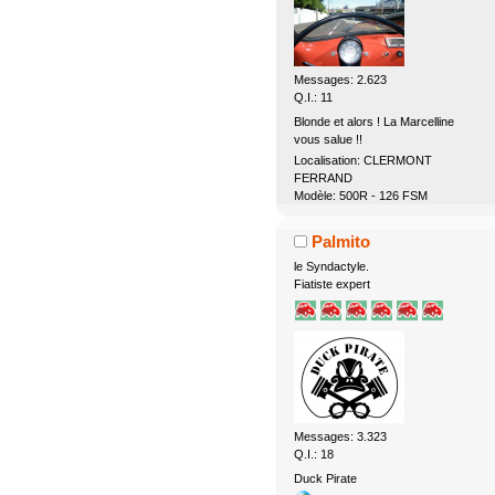
Messages: 2.623
Q.I.: 11
Blonde et alors ! La Marcelline
vous salue !!
Localisation: CLERMONT
FERRAND
Modèle: 500R - 126 FSM
Palmito
le Syndactyle.
Fiatiste expert
Messages: 3.323
Q.I.: 18
Duck Pirate