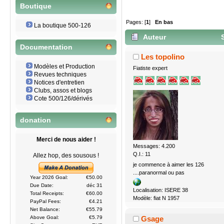
Boutique
Pages: [
1
]
En bas
La boutique 500-126
Auteur
S
Documentation
Les topolino
Modèles et Production
Fiatiste expert
Revues techniques
Notices d'entretien
Clubs, assos et blogs
Cote 500/126/dérivés
donation
Merci de nous aider !
Messages: 4.200
Q.I.: 11
Allez hop, des sousous !
je commence à aimer les 126
....paranormal ou pas
Year 2026 Goal:
€50.00
Due Date:
déc 31
Localisation: ISERE 38
Total Receipts:
€60.00
Modèle: fiat N 1957
PayPal Fees:
€4.21
Net Balance:
€55.79
Above Goal:
€5.79
Gsage