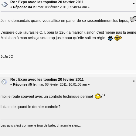
Re : Expo avec les topolino 20 fevrier 2011
«
Réponse #4 le:
mar. 08 février 2011, 09:48:44 am »
Je me demandais quand vous alliez en parler de se rassemblement les topos,
J'espère que j'aurais le C.T. pour la 126 (la marron), sinon c'est même pas la peine
Mais bon à mon avis ça sera trop juste pour qu'elle soit en régle.
JuJu JO
Re : Expo avec les topolino 20 fevrier 2011
«
Réponse #5 le:
mar. 08 février 2011, 10:01:05 am »
moi je roule souvent avec un controle technique périmé!
il date de quand le dernier controle?
Les avis c'est comme le trou de balle, chacun le sien...