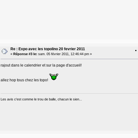
Re : Expo avec les topolino 20 fevrier 2011
«
Réponse #3 le:
sam. 05 février 2011, 12:46:44 pm »
rajout dans le calendrier et sur la page d'accueil!
allez hop tous chez les topo!
Les avis c'est comme le trou de balle, chacun le sien...