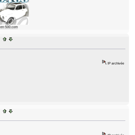
e-en-500.com
IP archivée