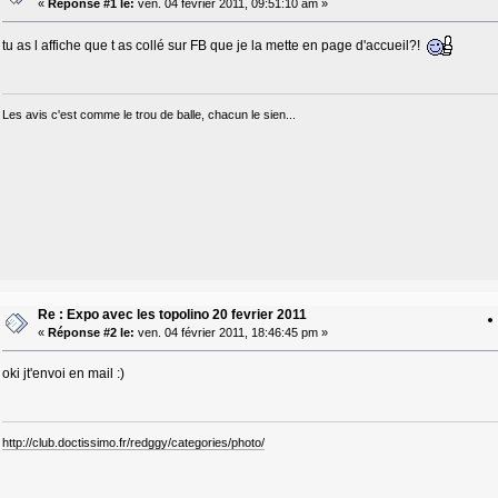
«
Réponse #1 le:
ven. 04 février 2011, 09:51:10 am »
tu as l affiche que t as collé sur FB que je la mette en page d'accueil?!
Les avis c'est comme le trou de balle, chacun le sien...
Re : Expo avec les topolino 20 fevrier 2011
«
Réponse #2 le:
ven. 04 février 2011, 18:46:45 pm »
oki jt'envoi en mail :)
http://club.doctissimo.fr/redggy/categories/photo/