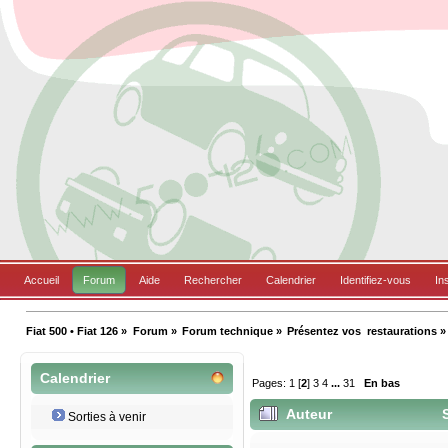
Accueil
Forum
Aide
Rechercher
Calendrier
Identifiez-vous
In
Fiat 500 • Fiat 126
»
Forum
»
Forum technique
»
Présentez vos  restaurations
»
Calendrier
Pages:
1
[
2
]
3
4
...
31
En bas
Auteur
S
Sorties à venir