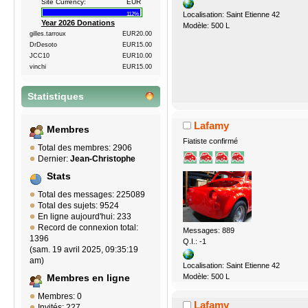
Site Currency:
EUR
Localisation: Saint Etienne 42
112%
Year 2026 Donations
Modèle: 500 L
gilles.tarroux
EUR20.00
DrDesoto
EUR15.00
JCC10
EUR10.00
vinchi
EUR15.00
Statistiques
Lafamy
Membres
Fiatiste confirmé
Total des membres: 2906
Dernier:
Jean-Christophe
Stats
Total des messages: 225089
Total des sujets: 9524
En ligne aujourd'hui: 233
Record de connexion total:
Messages: 889
1396
Q.I.: -1
(sam. 19 avril 2025, 09:35:19
am)
Localisation: Saint Etienne 42
Modèle: 500 L
Membres en ligne
Membres: 0
Lafamy
Invités: 227