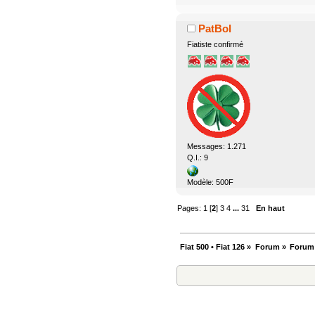
PatBol
Fiatiste confirmé
Messages: 1.271
Q.I.: 9
Modèle: 500F
Pages:
1
[
2
]
3
4
...
31
En haut
Fiat 500 • Fiat 126
»
Forum
»
Forum