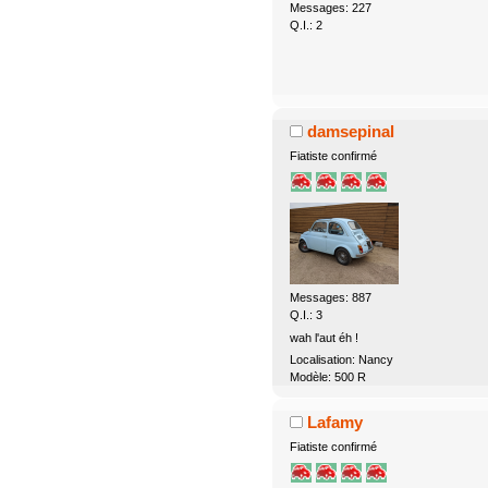
Messages: 227
Q.I.: 2
damsepinal
Fiatiste confirmé
Messages: 887
Q.I.: 3
wah l'aut éh !
Localisation: Nancy
Modèle: 500 R
Lafamy
Fiatiste confirmé