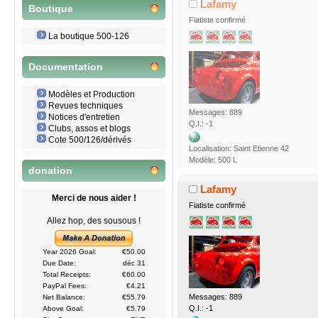
Lafamy
Boutique
Fiatiste confirmé
La boutique 500-126
Documentation
Modèles et Production
Revues techniques
Messages: 889
Notices d'entretien
Q.I.: -1
Clubs, assos et blogs
Cote 500/126/dérivés
Localisation: Saint Etienne 42
Modèle: 500 L
donation
Lafamy
Merci de nous aider !
Fiatiste confirmé
Allez hop, des sousous !
Year 2026 Goal:
€50.00
Due Date:
déc 31
Total Receipts:
€60.00
PayPal Fees:
€4.21
Messages: 889
Net Balance:
€55.79
Q.I.: -1
Above Goal:
€5.79