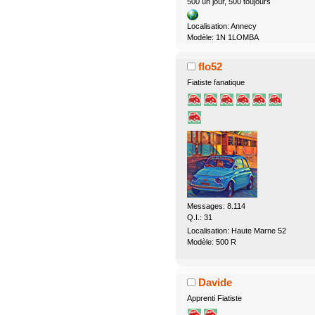
500 un jour, 500 toujours
Localisation: Annecy
Modèle: 1N 1LOMBA
flo52
Fiatiste fanatique
Messages: 8.114
Q.I.: 31
Localisation: Haute Marne 52
Modèle: 500 R
Davide
Apprenti Fiatiste