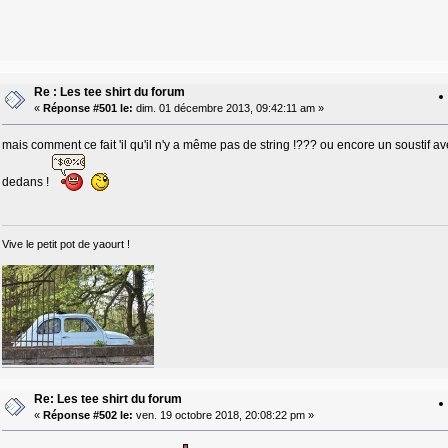
Re : Les tee shirt du forum
«
Réponse #501 le:
dim. 01 décembre 2013, 09:42:11 am »
mais comment ce fait 'il qu'il n'y a même pas de string !??? ou encore un soustif avec
dedans !
Vive le petit pot de yaourt !
Re: Les tee shirt du forum
«
Réponse #502 le:
ven. 19 octobre 2018, 20:08:22 pm »