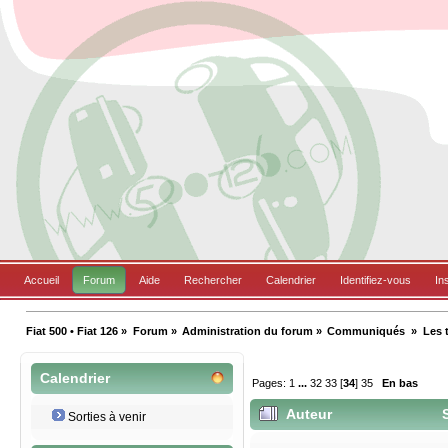
Accueil
Forum
Aide
Rechercher
Calendrier
Identifiez-vous
In
Fiat 500 • Fiat 126
»
Forum
»
Administration du forum
»
Communiqués 
»
Les 
Calendrier
Pages:
1
...
32
33
[
34
]
35
En bas
Auteur
S
Sorties à venir