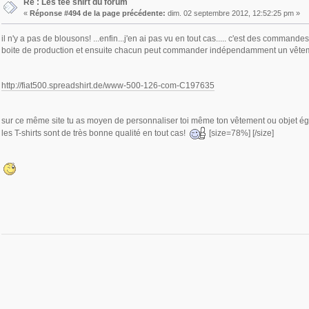
Re : Les tee shirt du forum
«
Réponse #494 de la page précédente:
dim. 02 septembre 2012, 12:52:25 pm »
il n'y a pas de blousons! ...enfin...j'en ai pas vu en tout cas..... c'est des commandes a
boite de production et ensuite chacun peut commander indépendamment un vêtement 
http://fiat500.spreadshirt.de/www-500-126-com-C197635
sur ce même site tu as moyen de personnaliser toi même ton vêtement ou objet éga
les T-shirts sont de très bonne qualité en tout cas!
[size=78%] [/size]