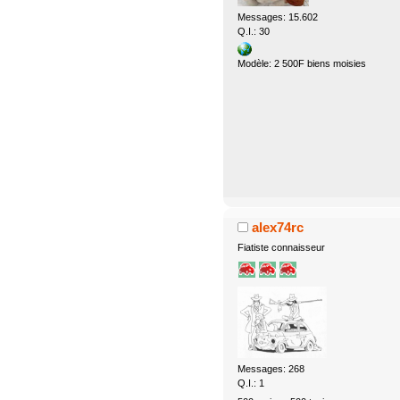
Messages: 15.602
Q.I.: 30
Modèle: 2 500F biens moisies
alex74rc
Fiatiste connaisseur
Messages: 268
Q.I.: 1