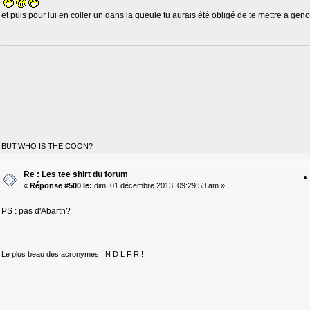
et puis pour lui en coller un dans la gueule tu aurais été obligé de te mettre a gen
BUT,WHO IS THE COON?
Re : Les tee shirt du forum
«
Réponse #500 le:
dim. 01 décembre 2013, 09:29:53 am »
PS : pas d'Abarth?
Le plus beau des acronymes : N D L F R !