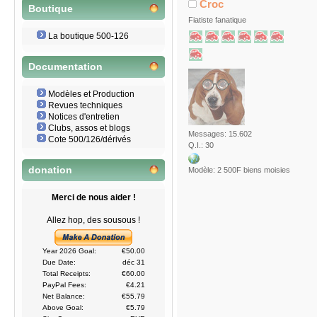
Croc
Boutique
Fiatiste fanatique
La boutique 500-126
Documentation
Modèles et Production
Revues techniques
Notices d'entretien
Clubs, assos et blogs
Messages: 15.602
Cote 500/126/dérivés
Q.I.: 30
donation
Modèle: 2 500F biens moisies
Merci de nous aider !
Allez hop, des sousous !
Year 2026 Goal:
€50.00
Due Date:
déc 31
Total Receipts:
€60.00
PayPal Fees:
€4.21
Net Balance:
€55.79
Above Goal:
€5.79