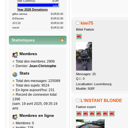
Site Currency:
EUR
112%
Year 2026 Donations
gilles.tarroux
EUR20.00
DrDesoto
EUR15.00
kiwi75
JCC10
EUR10.00
vinchi
EUR15.00
Bébé Fiatiste
Statistiques
Membres
Total des membres: 2906
Dernier:
Jean-Christophe
Stats
Messages: 25
Q.I.: 0
Total des messages: 225089
Localisation: Luxembourg
Total des sujets: 9524
Modèle: 500F
En ligne aujourd'hui: 231
Record de connexion total:
1396
L'INSTANT BLONDE
(sam. 19 avril 2025, 09:35:19
Fiatiste expert
am)
Membres en ligne
Membres: 0
Invités: 228