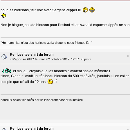
pour les blousons, faut voir avec Sergent Pepper !!!
Non je blague, pas de blouson pour l'instant et les sweat à capuche zippés ne sont p
"Ho mammita, c'est des haricots au lard que tu nous fricotes là ! "
Re : Les tee shirt du forum
«
Réponse #497 le:
mar. 02 octobre 2012, 12:37:55 pm »
et moi qui croyais que les blondes n'avaient pas de mémoire !
sinon, Giannini avait un très beau blouson du 500 et dévirés, j'voulais lui en colle
compte que c'était du 12 ans.
heureux soient les fêlés car ils laisseront passer la lumière
Re : Les tee shirt du forum