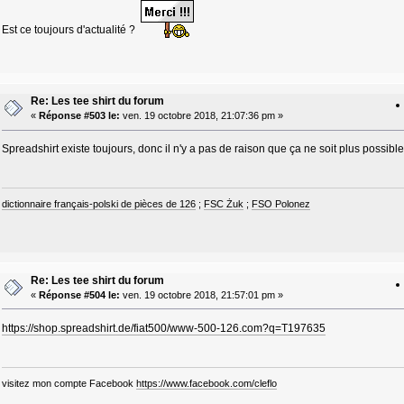
Est ce toujours d'actualité ?
Re: Les tee shirt du forum
«
Réponse #503 le:
ven. 19 octobre 2018, 21:07:36 pm »
Spreadshirt existe toujours, donc il n'y a pas de raison que ça ne soit plus possible
dictionnaire français-polski de pièces de 126
;
FSC Żuk
;
FSO Polonez
Re: Les tee shirt du forum
«
Réponse #504 le:
ven. 19 octobre 2018, 21:57:01 pm »
https://shop.spreadshirt.de/fiat500/www-500-126.com?q=T197635
visitez mon compte Facebook
https://www.facebook.com/cleflo