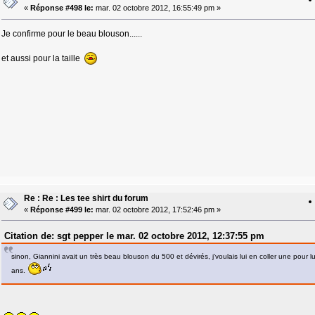
«
Réponse #498 le:
mar. 02 octobre 2012, 16:55:49 pm »
Je confirme pour le beau blouson......
et aussi pour la taille
Re : Re : Les tee shirt du forum
«
Réponse #499 le:
mar. 02 octobre 2012, 17:52:46 pm »
Citation de: sgt pepper le mar. 02 octobre 2012, 12:37:55 pm
sinon, Giannini avait un très beau blouson du 500 et dévirés, j'voulais lui en coller une pour 
ans.