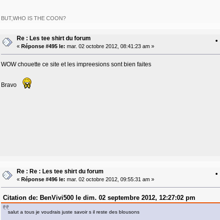
BUT,WHO IS THE COON?
Re : Les tee shirt du forum
«
Réponse #495 le:
mar. 02 octobre 2012, 08:41:23 am »
WOW chouette ce site et les impreesions sont bien faites
Bravo
Re : Re : Les tee shirt du forum
«
Réponse #496 le:
mar. 02 octobre 2012, 09:55:31 am »
Citation de: BenVivi500 le dim. 02 septembre 2012, 12:27:02 pm
salut a tous je voudrais juste savoir s il reste des blousons