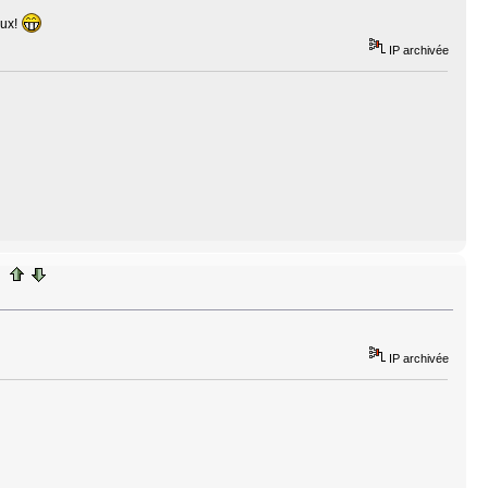
oux!
IP archivée
IP archivée