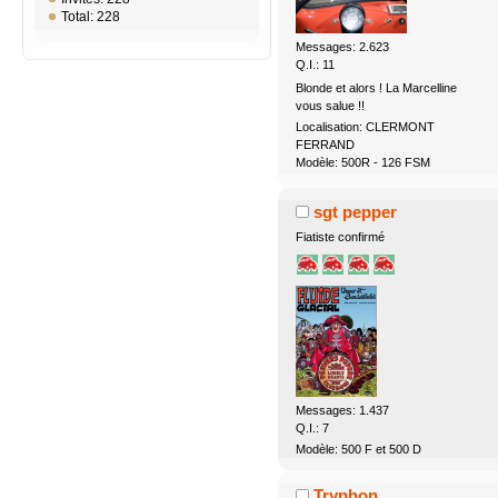
Total: 228
Messages: 2.623
Q.I.: 11
Blonde et alors ! La Marcelline
vous salue !!
Localisation: CLERMONT
FERRAND
Modèle: 500R - 126 FSM
sgt pepper
Fiatiste confirmé
Messages: 1.437
Q.I.: 7
Modèle: 500 F et 500 D
Tryphon