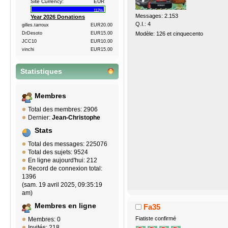
Site Currency:
EUR
112%
Messages: 2.153
Year 2026 Donations
Q.I.: 4
gilles.tarroux
EUR20.00
DrDesoto
EUR15.00
Modèle: 126 et cinquecento
JCC10
EUR10.00
vinchi
EUR15.00
Statistiques
Membres
Total des membres: 2906
Dernier:
Jean-Christophe
Stats
Total des messages: 225076
Total des sujets: 9524
En ligne aujourd'hui: 212
Record de connexion total:
1396
(sam. 19 avril 2025, 09:35:19
am)
Membres en ligne
Fa35
Fiatiste confirmé
Membres: 0
Invités: 218