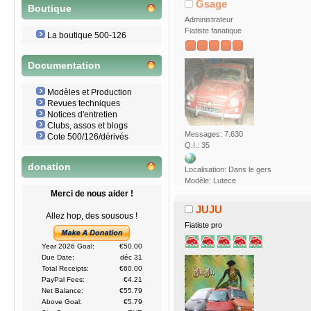
Gsage
Boutique
Administrateur
Fiatiste fanatique
La boutique 500-126
Documentation
Modèles et Production
Revues techniques
Notices d'entretien
Clubs, assos et blogs
Messages: 7.630
Cote 500/126/dérivés
Q.I.: 35
donation
Localisation: Dans le gers
Modèle: Lutece
Merci de nous aider !
JUJU
Allez hop, des sousous !
Fiatiste pro
Year 2026 Goal:
€50.00
Due Date:
déc 31
Total Receipts:
€60.00
PayPal Fees:
€4.21
Net Balance:
€55.79
Above Goal:
€5.79