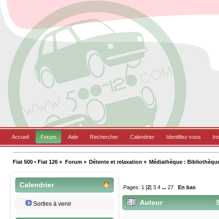
Accueil
Forum
Aide
Rechercher
Calendrier
Identifiez-vous
In
Fiat 500 • Fiat 126
»
Forum
»
Détente et relaxation
»
Médiathèque : Bibliothèqu
Calendrier
Pages:
1
[
2
]
3
4
...
27
En bas
Auteur
S
Sorties à venir