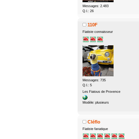
Messages: 2.483
Q.I.: 26
110F
Fiatiste connaisseur
Messages: 735
Q.I.: 5
Les Fiatous de Provence
Modèle: plusieurs
Cléflo
Fiatiste fanatique