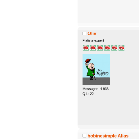
Oliv
Fiatiste expert
Messages: 4.936
Q.I.: 22
bobinesimple Alias