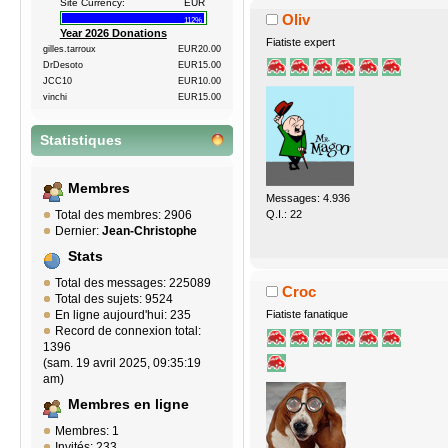
Site Currency:
EUR
Oliv
112%
Year 2026 Donations
Fiatiste expert
gilles.tarroux
EUR20.00
DrDesoto
EUR15.00
JCC10
EUR10.00
vinchi
EUR15.00
Statistiques
Membres
Messages: 4.936
Q.I.: 22
Total des membres: 2906
Dernier:
Jean-Christophe
Stats
Total des messages: 225089
Croc
Total des sujets: 9524
Fiatiste fanatique
En ligne aujourd'hui: 235
Record de connexion total:
1396
(sam. 19 avril 2025, 09:35:19
am)
Membres en ligne
Membres: 1
Invités: 233