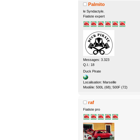
Palmito
le Syndactyle.
Fiatiste expert
Messages: 3.323
Q.I.: 18
Duck Pirate
Localisation: Marseille
Modèle: 500L (68); 500F (72)
raf
Fiatiste pro