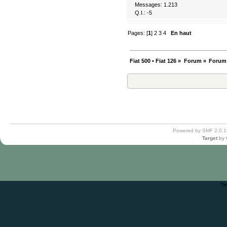
Messages: 1.213
Q.I.: -5
Pages: [
1
]
2
3
4
En haut
Fiat 500 • Fiat 126
»
Forum
»
Forum
Powered by SMF 2.0.1
Target
by
Ti