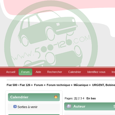
Accueil
Forum
Aide
Rechercher
Calendrier
Identifiez-vous
In
Fiat 500 • Fiat 126
»
Forum
»
Forum technique
»
Mécanique
»
URGENT, Bobine 
Calendrier
Pages: [
1
]
2
3
4
En bas
Auteur
S
Sorties à venir