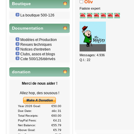
Oliv
Boutique
Fiatiste expert
La boutique 500-126
Documentation
Modèles et Production
Revues techniques
Notices d'entretien
Clubs, assos et blogs
Messages: 4.936
Cote 500/126/dérivés
Q.I.: 22
donation
Merci de nous aider !
Allez hop, des sousous !
Year 2026 Goal:
€50.00
Due Date:
déc 31
Total Receipts:
€60.00
PayPal Fees:
€4.21
Net Balance:
€55.79
Above Goal:
€5.79