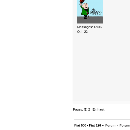
Messages: 4.936
Q.I.: 22
Pages: [
1
]
2
En haut
Fiat 500 • Fiat 126
»
Forum
»
Forum