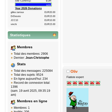
Site Currency:
EUR
112%
Year 2026 Donations
gilles.tarroux
EUR20.00
DrDesoto
EUR15.00
JCC10
EUR10.00
vinchi
EUR15.00
Statistiques
Membres
Total des membres: 2906
Dernier:
Jean-Christophe
Stats
Total des messages: 225084
Oliv
Total des sujets: 9524
Fiatiste expert
En ligne aujourd'hui: 234
Record de connexion total:
1396
(sam. 19 avril 2025, 09:35:19
am)
Membres en ligne
Membres: 1
Invités: 206