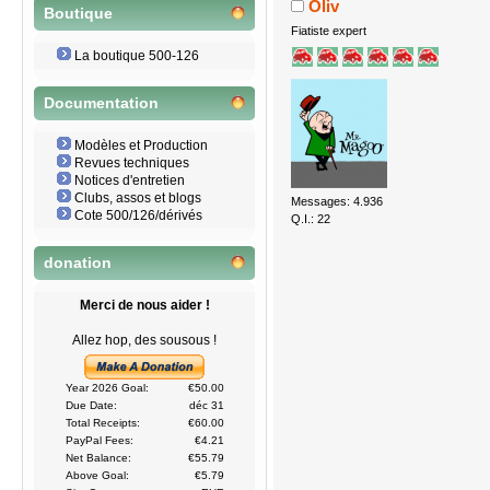
Oliv
Boutique
Fiatiste expert
La boutique 500-126
Documentation
Modèles et Production
Revues techniques
Notices d'entretien
Clubs, assos et blogs
Messages: 4.936
Cote 500/126/dérivés
Q.I.: 22
donation
Merci de nous aider !
Allez hop, des sousous !
Year 2026 Goal:
€50.00
Due Date:
déc 31
Total Receipts:
€60.00
PayPal Fees:
€4.21
Net Balance:
€55.79
Above Goal:
€5.79