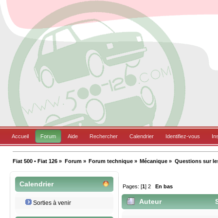
Accueil
Forum
Aide
Rechercher
Calendrier
Identifiez-vous
In
Fiat 500 • Fiat 126
»
Forum
»
Forum technique
»
Mécanique
»
Questions sur le
Calendrier
Pages: [
1
]
2
En bas
Auteur
S
Sorties à venir