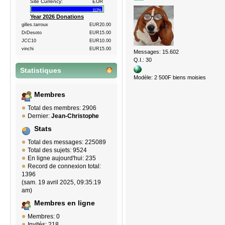
Site Currency:
EUR
112%
Year 2026 Donations
gilles.tarroux
EUR20.00
DrDesoto
EUR15.00
JCC10
EUR10.00
vinchi
EUR15.00
Messages: 15.602
Q.I.: 30
Statistiques
Modèle: 2 500F biens moisies
Membres
Total des membres: 2906
Dernier:
Jean-Christophe
Stats
Total des messages: 225089
Total des sujets: 9524
En ligne aujourd'hui: 235
Record de connexion total:
1396
(sam. 19 avril 2025, 09:35:19
am)
Membres en ligne
Membres: 0
Invités: 218