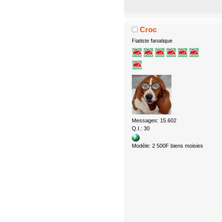
Croc
Fiatiste fanatique
Messages: 15.602
Q.I.: 30
Modèle: 2 500F biens moisies