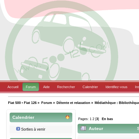
Accueil
Forum
Aide
Rechercher
Calendrier
Identifiez-vous
In
Fiat 500 • Fiat 126
»
Forum
»
Détente et relaxation
»
Médiathèque : Bibliothèqu
Calendrier
Pages:
1
2
[
3
]
En bas
Auteur
S
Sorties à venir