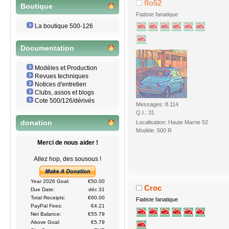
flo52
Boutique
Fiatiste fanatique
La boutique 500-126
Documentation
Modèles et Production
Revues techniques
Notices d'entretien
Clubs, assos et blogs
Cote 500/126/dérivés
Messages: 8.114
Q.I.: 31
Localisation: Haute Marne 52
donation
Modèle: 500 R
Merci de nous aider !
Allez hop, des sousous !
Year 2026 Goal:
€50.00
Croc
Due Date:
déc 31
Total Receipts:
€60.00
Fiatiste fanatique
PayPal Fees:
€4.21
Net Balance:
€55.79
Above Goal:
€5.79