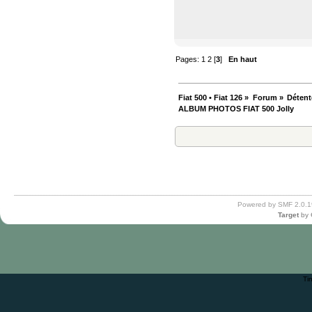
Pages:
1
2
[
3
]
En haut
Fiat 500 • Fiat 126
»
Forum
»
Détent
ALBUM PHOTOS FIAT 500 Jolly
Powered by SMF 2.0.1
Target
by
Ti