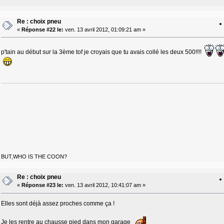
Re : choix pneu
«
Réponse #22 le:
ven. 13 avril 2012, 01:09:21 am »
p'tain au début sur la 3ème tof je croyais que tu avais collé les deux 500!!!!
BUT,WHO IS THE COON?
Re : choix pneu
«
Réponse #23 le:
ven. 13 avril 2012, 10:41:07 am »
Elles sont déjà assez proches comme ça !
Je les rentre au chausse pied dans mon garage