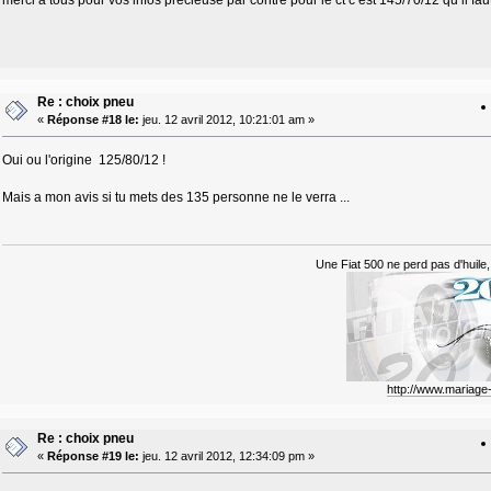
merci a tous pour vos infos precieuse par contre pour le ct c est 145/70/12 qu il fau
Re : choix pneu
«
Réponse #18 le:
jeu. 12 avril 2012, 10:21:01 am »
Oui ou l'origine 125/80/12 !
Mais a mon avis si tu mets des 135 personne ne le verra ...
Une Fiat 500 ne perd pas d'huile, 
http://www.mariag
Re : choix pneu
«
Réponse #19 le:
jeu. 12 avril 2012, 12:34:09 pm »