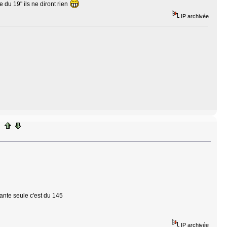
e du 19" ils ne diront rien
IP archivée
 jante seule c'est du 145
IP archivée