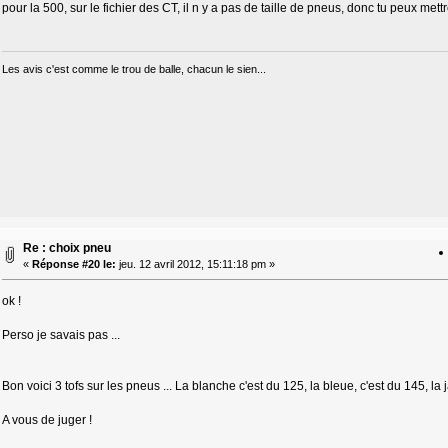
pour la 500, sur le fichier des CT, il n y a pas de taille de pneus, donc tu peux mettr
Les avis c'est comme le trou de balle, chacun le sien...
Re : choix pneu
«
Réponse #20 le:
jeu. 12 avril 2012, 15:11:18 pm »
ok !
Perso je savais pas ...
Bon voici 3 tofs sur les pneus ... La blanche c'est du 125, la bleue, c'est du 145, la
A vous de juger !