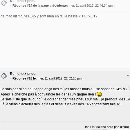
Re : choix pneu
«
Réponse #14 de la page précédente:
mer. 11 avril 2012, 22:46:34 pm »
palmito dit moi tes 145 y sont bien en taille basse ? 145/70/12
Re : choix pneu
«
Réponse #15 le:
mer. 11 avril 2012, 22:52:18 pm »
Je sais pas si on peut appeler ça des tailles basses mais oui se sont des 145/70/12 
Après je cherche pas à convaincre les gens ! J'y gagne rien !
Je sais juste que le jour où je dois changer mes pneus sur ma L'je prendrai des 145
Là je viens d'acheter des jantes et dessus y avait des 145 et c'est tant mieux !
Une Fiat 500 ne perd pas d'huile, 