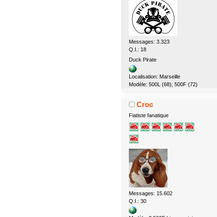
Messages: 3.323
Q.I.: 18
Duck Pirate
Localisation: Marseille
Modèle: 500L (68); 500F (72)
Croc
Fiatiste fanatique
Messages: 15.602
Q.I.: 30