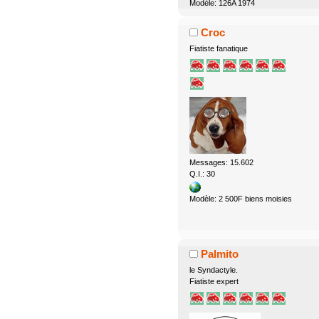
Modèle: 126A 1974
Croc
Fiatiste fanatique
Messages: 15.602
Q.I.: 30
Modèle: 2 500F biens moisies
Palmito
le Syndactyle.
Fiatiste expert