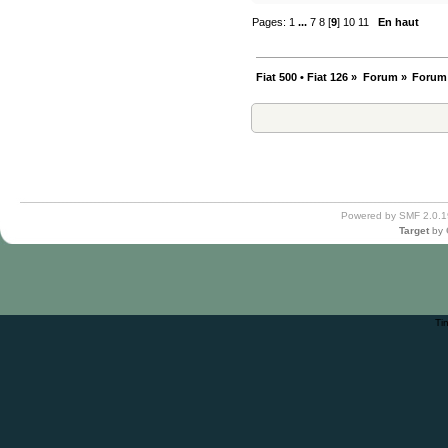
Pages:
1
...
7
8
[
9
]
10
11
En haut
Fiat 500 • Fiat 126
»
Forum
»
Forum
Powered by SMF 2.0.1
Target
by
Ti