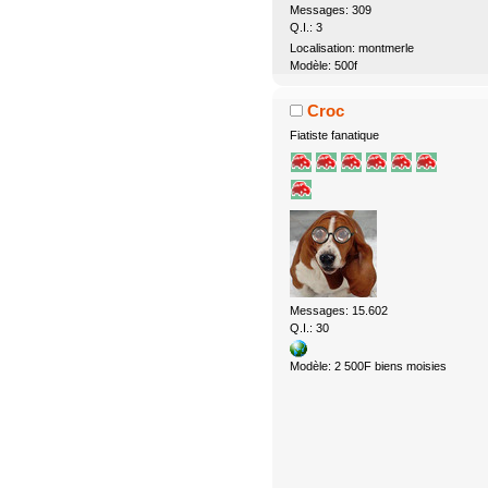
Messages: 309
Q.I.: 3
Localisation: montmerle
Modèle: 500f
Croc
Fiatiste fanatique
Messages: 15.602
Q.I.: 30
Modèle: 2 500F biens moisies