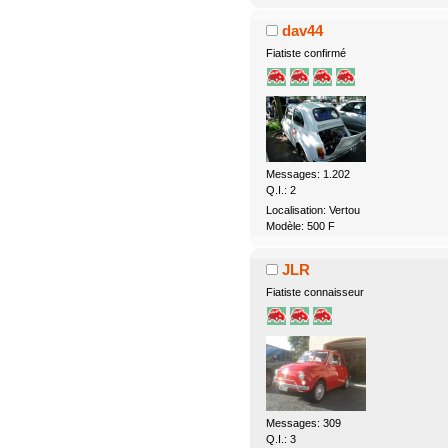
dav44
Fiatiste confirmé
Messages: 1.202
Q.I.: 2
Localisation: Vertou
Modèle: 500 F
JLR
Fiatiste connaisseur
Messages: 309
Q.I.: 3