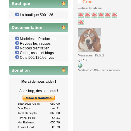
Croc
Boutique
Fiatiste fanatique
La boutique 500-126
Documentation
Modèles et Production
Revues techniques
Notices d'entretien
Clubs, assos et blogs
Messages: 15.602
Cote 500/126/dérivés
Q.I.: 30
donation
Modèle: 2 500F biens moisies
Merci de nous aider !
Allez hop, des sousous !
Year 2026 Goal:
€50.00
Due Date:
déc 31
Total Receipts:
€60.00
PayPal Fees:
€4.21
Net Balance:
€55.79
Above Goal:
€5.79