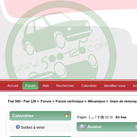
Accueil
Forum
Aide
Rechercher
Calendrier
Identifiez-vous
In
Fiat 500 • Fiat 126
»
Forum
»
Forum technique
»
Mécanique
»
tirant de remorq
Calendrier
Pages:
1
...
7
8
[
9
]
10
11
En bas
Auteur
S
Sorties à venir