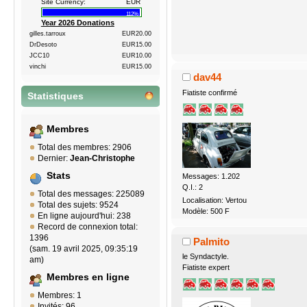
Site Currency:
EUR
112%
Year 2026 Donations
gilles.tarroux
EUR20.00
DrDesoto
EUR15.00
JCC10
EUR10.00
vinchi
EUR15.00
dav44
Fiatiste confirmé
Statistiques
Membres
Total des membres: 2906
Dernier:
Jean-Christophe
Stats
Messages: 1.202
Q.I.: 2
Total des messages: 225089
Localisation: Vertou
Total des sujets: 9524
Modèle: 500 F
En ligne aujourd'hui: 238
Record de connexion total:
1396
Palmito
(sam. 19 avril 2025, 09:35:19
le Syndactyle.
am)
Fiatiste expert
Membres en ligne
Membres: 1
Invités: 96