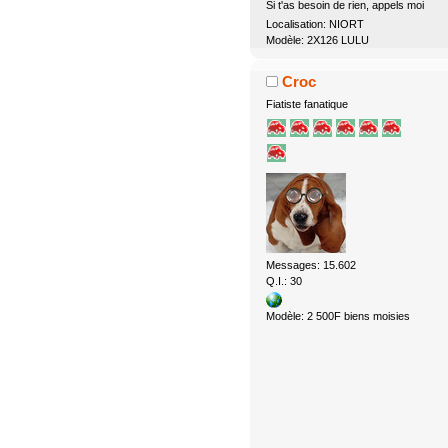
Si t'as besoin de rien, appels moi
Localisation: NIORT
Modèle: 2X126 LULU
Croc
Fiatiste fanatique
Messages: 15.602
Q.I.: 30
Modèle: 2 500F biens moisies