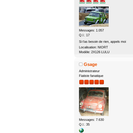
Messages: 1.057
Q.I.: 17
Si t'as besoin de rien, appels moi
Localisation: NIORT
Modèle: 2X126 LULU
Gsage
Administrateur
Fiatiste fanatique
Messages: 7.630
Q.I.: 35