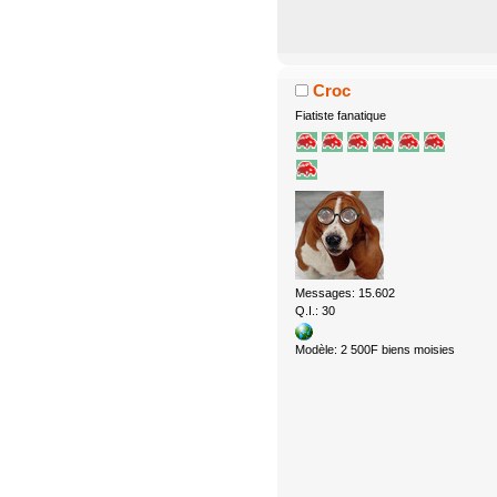
Croc
Fiatiste fanatique
Messages: 15.602
Q.I.: 30
Modèle: 2 500F biens moisies