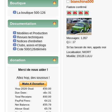
bianchina500
Boutique
Fiatiste confirmé
La boutique 500-126
Documentation
Modèles et Production
Revues techniques
Messages: 1.057
Notices d'entretien
Q.I.: 17
Clubs, assos et blogs
Si t'as besoin de rien, appels moi
Cote 500/126/dérivés
Localisation: NIORT
Modèle: 2X126 LULU
donation
Merci de nous aider !
Allez hop, des sousous !
Year 2026 Goal:
€50.00
Due Date:
déc 31
Total Receipts:
€60.00
PayPal Fees:
€4.21
Net Balance:
€55.79
Above Goal:
€5.79