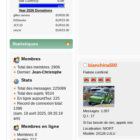
Site Currency:
EUR
112%
Year 2026 Donations
gilles.tarroux
EUR20.00
DrDesoto
EUR15.00
JCC10
EUR10.00
vinchi
EUR15.00
Statistiques
Membres
bianchina500
Total des membres: 2906
Dernier:
Jean-Christophe
Fiatiste confirmé
Stats
Total des messages: 225089
Total des sujets: 9524
En ligne aujourd'hui: 225
Record de connexion total:
1396
Messages: 1.057
(sam. 19 avril 2025, 09:35:19
Q.I.: 17
am)
Si t'as besoin de rien, appels moi
Membres en ligne
Localisation: NIORT
Modèle: 2X126 LULU
Membres: 0
Invités: 212