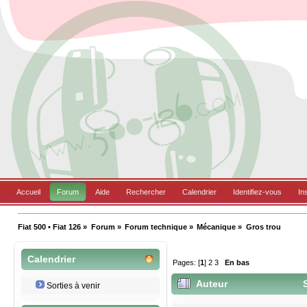
Accueil
Forum
Aide
Rechercher
Calendrier
Identifiez-vous
In
Fiat 500 • Fiat 126
»
Forum
»
Forum technique
»
Mécanique
»
Gros trou
Calendrier
Pages: [
1
]
2
3
En bas
Auteur
S
Sorties à venir