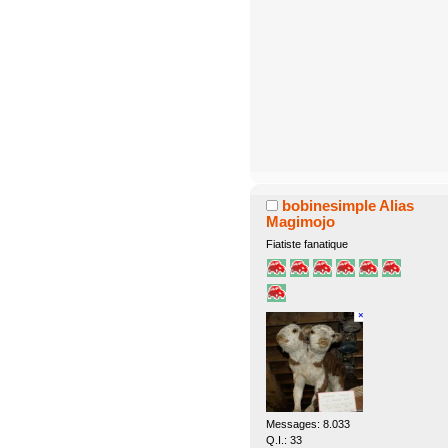
bobinesimple Alias
Magimojo
Fiatiste fanatique
Messages: 8.033
Q.I.: 33