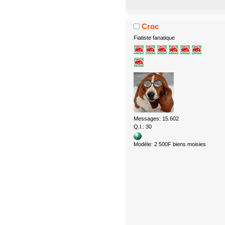
Croc
Fiatiste fanatique
Messages: 15.602
Q.I.: 30
Modèle: 2 500F biens moisies