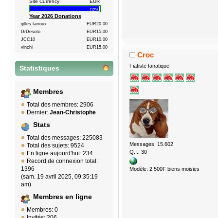
Site Currency:
EUR
112%
Year 2026 Donations
gilles.tarroux
EUR20.00
DrDesoto
EUR15.00
JCC10
EUR10.00
vinchi
EUR15.00
Croc
Fiatiste fanatique
Statistiques
Membres
Total des membres: 2906
Dernier:
Jean-Christophe
Stats
Total des messages: 225083
Messages: 15.602
Total des sujets: 9524
Q.I.: 30
En ligne aujourd'hui: 234
Record de connexion total:
1396
Modèle: 2 500F biens moisies
(sam. 19 avril 2025, 09:35:19
am)
Membres en ligne
Membres: 0
Invités: 206