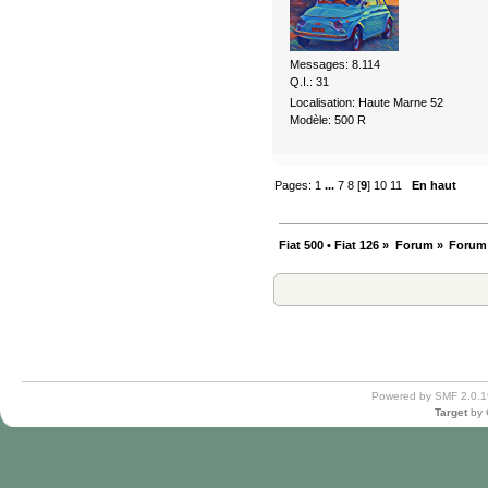
Messages: 8.114
Q.I.: 31
Localisation: Haute Marne 52
Modèle: 500 R
Pages:
1
...
7
8
[
9
]
10
11
En haut
Fiat 500 • Fiat 126
»
Forum
»
Forum
Powered by SMF 2.0.1
Target
by