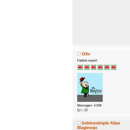
Oliv
Fiatiste expert
Messages: 4.936
Q.I.: 22
bobinesimple Alias
Magimojo