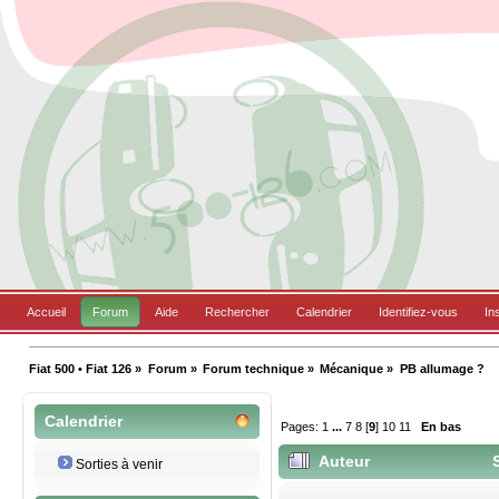
Accueil
Forum
Aide
Rechercher
Calendrier
Identifiez-vous
In
Fiat 500 • Fiat 126
»
Forum
»
Forum technique
»
Mécanique
»
PB allumage ?
Calendrier
Pages:
1
...
7
8
[
9
]
10
11
En bas
Auteur
S
Sorties à venir