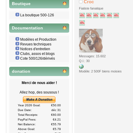
Croc
Boutique
Fiatiste fanatique
La boutique 500-126
Documentation
Modèles et Production
Revues techniques
Notices d'entretien
Clubs, assos et blogs
Messages: 15.602
Cote 500/126/dérivés
Q.I.: 30
donation
Modèle: 2 500F biens moisies
Merci de nous aider !
Allez hop, des sousous !
Year 2026 Goal:
€50.00
Due Date:
déc 31
Total Receipts:
€60.00
PayPal Fees:
€4.21
Net Balance:
€55.79
Above Goal:
€5.79